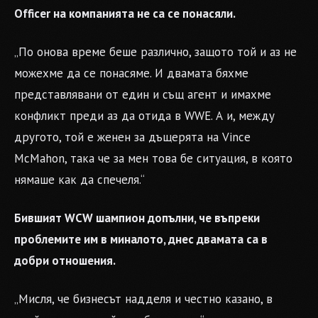
Officer на компанията не са се понасяли.
„По онова време беше различно, защото той и аз не
можехме да се понасяме. И двамата бяхме
представлявани от един и същ агент и имахме
конфликт преди аз да отида в WWE. А и, между
другото, той е женен за дъщерята на Vince
McMahon, така че за мен това бе ситуация, в която
нямаше как да спечеля.“
Бившият WCW шампион допълни, че въпреки
проблемите им в миналото, днес двамата са в
добри отношения.
„Мисля, че бизнесът надделя и честно казано, в