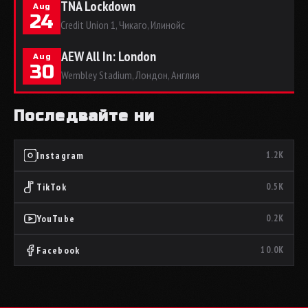
TNA Lockdown
Aug
24
Credit Union 1, Чикаго, Илинойс
AEW All In: London
Aug
30
Wembley Stadium, Лондон, Англия
Последвайте ни
Instagram
1.2K
TikTok
0.5K
YouTube
0.2K
Facebook
10.0K