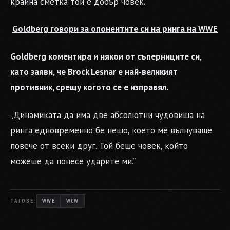
крайна сметка той е добър човек.“
Goldberg говори за опонентите си на ринга на WWE
Goldberg коментира и някои от съперниците си,
като заяви, че Brock Lesnar е най-великият
противник, срещу когото се е изправял.
„Динамиката да има две абсолютни чудовища на
ринга едновременно бе нещо, което ме вълнуваше
повече от всеки друг. Той беше човек, който
можеше да понесе ударите ми.“
ТАГОВЕ:
WWE
WCW