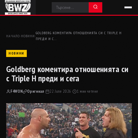
GOLDBERG КОМЕНТИРА ОТНОШЕНИЯТА СИ С TRIPLE H
НАЧАЛО
›
НОВИНИ
›
ПРЕДИ И С…
НОВИНИ
Goldberg коментира отношенията си
с Triple H преди и сега
F4WON
Оригинал
·
22 June 2026
·
1 мин четене