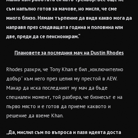
съм напълно готов за мачове, но мисля, че сме
много близо. Нямам търпение да видя какво мога да
направя през следващата година и половина или
две, преди да се пенсионирам.“
Плановете за последния мач на Dustin Rhodes
Rhodes разкри, че Tony Khan е бил „изключително
добър“ към него през целия му престой в AEW.
Макар да иска последният му мач да бъде
специален момент, той разбира, че бизнесът е на
първо място и е готов да приеме каквото и
решение да вземе Khan.
„Да, мислил съм по въпроса и пазя идеята доста