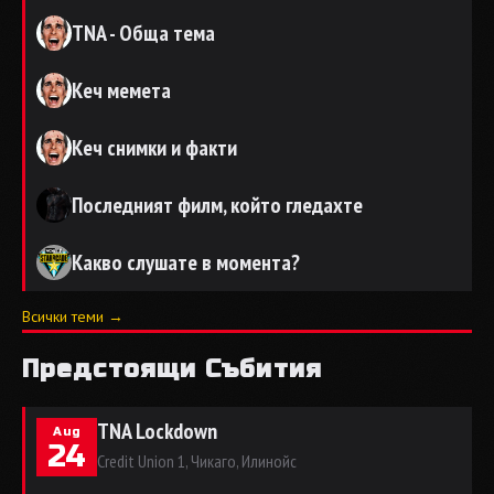
TNA - Обща тема
Кеч мемета
Кеч снимки и факти
Последният филм, който гледахте
Какво слушате в момента?
Всички теми →
Предстоящи Събития
TNA Lockdown
Aug
24
Credit Union 1, Чикаго, Илинойс