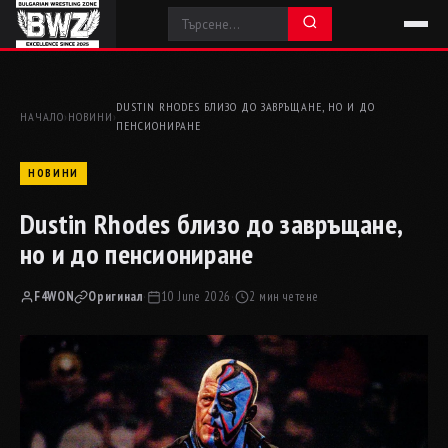
DUSTIN RHODES БЛИЗО ДО ЗАВРЪЩАНЕ, НО И ДО
НАЧАЛО
›
НОВИНИ
›
ПЕНСИОНИРАНЕ
НОВИНИ
Dustin Rhodes близо до завръщане,
но и до пенсиониране
F4WON
Оригинал
·
10 June 2026
·
2 мин четене