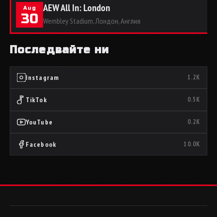
AEW All In: London
Aug
30
Wembley Stadium, Лондон, Англия
Последвайте ни
Instagram
1.2K
TikTok
0.5K
YouTube
0.2K
Facebook
10.0K