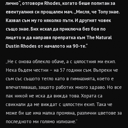
лично“, отговори Rhodes, когато беше попитан за
евентуалния си прощален мач. „Мисля, че Tony знае.
Казвал съм му го няколко пъти. И другият човек
също знае. Бих искал да приключа без боя по
лицето и да направя препратка към The Natural
Dustin Rhodes от началото на 90-те.“
„Не с онова облекло обаче, а с цялостния ми екип.
Нека бъдем честни – на 57 години съм. Въпреки че
съм със същото тегло като в гимназията, което е
впечатляващо, защото работих много здраво. Но все
пак никой не иска да вижда това. Хората са
свикнали да ме виждат с цялостен екип. Така че
може би ще има малка промяна, различни цветове за
последното ми голямо излизане.“