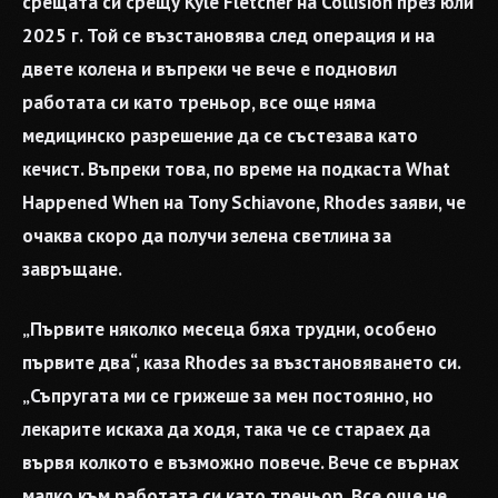
срещата си срещу Kyle Fletcher на Collision през юли
2025 г. Той се възстановява след операция и на
двете колена и въпреки че вече е подновил
работата си като треньор, все още няма
медицинско разрешение да се състезава като
кечист. Въпреки това, по време на подкаста What
Happened When на Tony Schiavone, Rhodes заяви, че
очаква скоро да получи зелена светлина за
завръщане.
„Първите няколко месеца бяха трудни, особено
първите два“, каза Rhodes за възстановяването си.
„Съпругата ми се грижеше за мен постоянно, но
лекарите искаха да ходя, така че се стараех да
вървя колкото е възможно повече. Вече се върнах
малко към работата си като треньор. Все още не