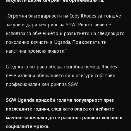
закупил и дарил кеч ринг на организацията.
„Огромни благодарности на Cody Rhodes за това, че
закупи и дари кеч ринг на SGW! Рингът вече се
използва за обучението и развитието на следващото
поколение кечисти в Uganda. Подкрепата ти
наистина променя животи.“
След като по-рано обеща подобна помощ, Rhodes
вече изпълни обещанието си и осигури собствен
професионален кеч ринг за SGW.
SGW Uganda придоби голяма популярност през
последните години, след като видеа от нейните
мачове започнаха да се разпространяват масово в
социалните мрежи.