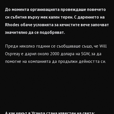
До момента организацията провеждаше повечето
си събития върху мек кален терен. С дарението на
Rhodes обаче условията за кечистите вече започват
значително да се подобряват.
Преди няколко години се съобщаваше също, че Will
Ospreay е дарил около 2000 долара на SGW, за да
помогне на компанията да продължи дейността си.
А как кечът в Уганда стана известен на света: