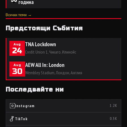
година
Всички теми →
Предстоящи Събития
TNA Lockdown
Aug
24
Credit Union 1, Чикаго, Илинойс
AEW All In: London
Aug
30
Wembley Stadium, Лондон, Англия
Последвайте ни
Instagram
1.2K
TikTok
0.5K