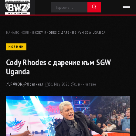
НАЧАЛО
›
НОВИНИ
›
CODY RHODES С ДАРЕНИЕ КЪМ SGW UGANDA
НОВИНИ
Cody Rhodes с дарение към SGW
Uganda
F4WON
Оригинал
·
31 May 2026
·
1 мин четене