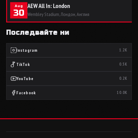
AEW All In: London
Aug
30
Wembley Stadium, Лондон, Англия
Последвайте ни
Instagram
1.2K
TikTok
0.5K
YouTube
0.2K
Facebook
10.0K