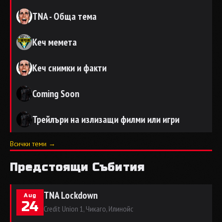
TNA - Обща тема
Кеч мемета
Кеч снимки и факти
Coming Soon
Трейлъри на излизащи филми или игри
Всички теми →
Предстоящи Събития
TNA Lockdown
Aug
24
Credit Union 1, Чикаго, Илинойс