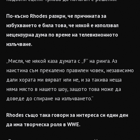
По-късно Rhodes разкри, че причината за
избухването е била това, че някой е използвал
нецензурна дума по време на телевизионното
излъчване.
„Мисля, че някой каза думата с „F“ на ринга. Аз
наистина съм прекалено правилен човек, независимо
дали хората ми вярват или не, и за такива неща
няма място в нашето шоу, защото това може да
доведе до спиране на излъчването.“
Rhodes също така говори за интереса си един ден
да има творческа роля в WWE.