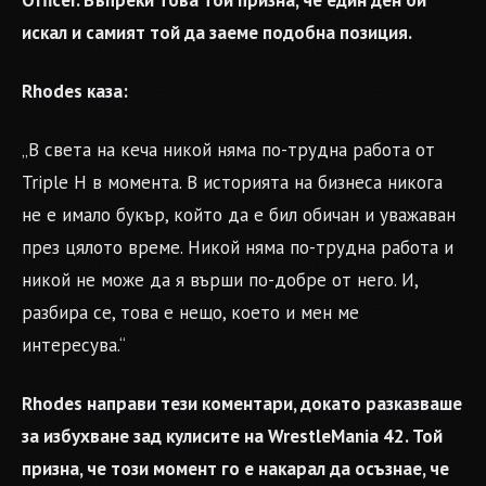
Officer. Въпреки това той призна, че един ден би
искал и самият той да заеме подобна позиция.
Rhodes каза:
„В света на кеча никой няма по-трудна работа от
Triple H в момента. В историята на бизнеса никога
не е имало букър, който да е бил обичан и уважаван
през цялото време. Никой няма по-трудна работа и
никой не може да я върши по-добре от него. И,
разбира се, това е нещо, което и мен ме
интересува.“
Rhodes направи тези коментари, докато разказваше
за избухване зад кулисите на WrestleMania 42. Той
призна, че този момент го е накарал да осъзнае, че