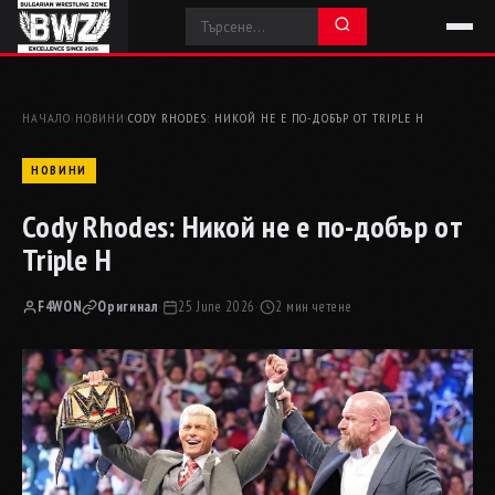
НАЧАЛО
›
НОВИНИ
›
CODY RHODES: НИКОЙ НЕ Е ПО-ДОБЪР ОТ TRIPLE H
НОВИНИ
Cody Rhodes: Никой не е по-добър от
Triple H
F4WON
Оригинал
·
25 June 2026
·
2 мин четене