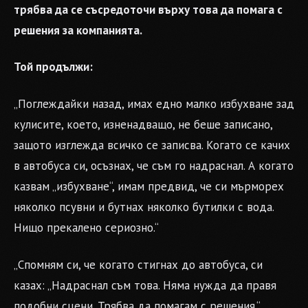
трябва да се съсредоточи върху това да помага с
решения за компанията.
Той продължи:
„Поглеждайки назад, имах едно малко избухване зад
кулисите, което, изненадващо, не беше записано,
защото изглежда всичко се записва. Когато се качих
в автобуса си, осъзнах, че съм го надраснал. А когато
казвам „избухване“, имам предвид, че си мърморех
няколко псувни и бутнах няколко бутилки с вода.
Нищо прекалено сериозно.“
„Спомням си, че когато стигнах до автобуса, си
казах: „Надраснал съм това. Няма нужда да правя
подобни сцени. Трябва да помагам с решения.“