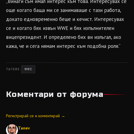
„Винаги съм имал интерес към това. Интересувах се
още когато баща ми се занимаваше с тази работа,
докато едновременно беше и кечист. Интересувах
се и когато бях извън WWE и бях изпълнителен
вицепрезидент. И определено бих ви излъгал, ако
кажа, че и сега нямам интерес към подобна роля.“
ТАГОВЕ:
WWE
Коментари от форума
Регистрирай се и коментирай →
Tanev