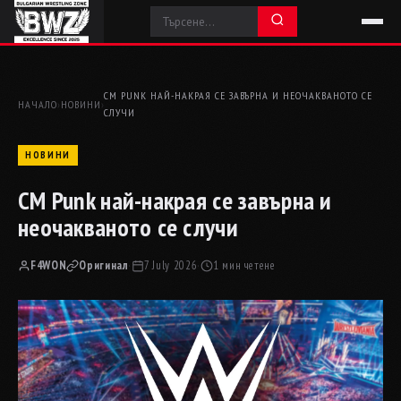
CM PUNK НАЙ-НАКРАЯ СЕ ЗАВЪРНА И НЕОЧАКВАНОТО СЕ
НАЧАЛО
›
НОВИНИ
›
СЛУЧИ
НОВИНИ
CM Punk най-накрая се завърна и
неочакваното се случи
F4WON
Оригинал
·
7 July 2026
·
1 мин четене