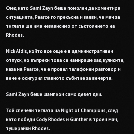
След като Sami Zayn беше помолен да коментира
ситуацията, Pearce го прекъсна и заяви, че мач за
титлата ще има независимо от състоянието на
Rhodes.
Nick Aldis, който все още е в административен
отпуск, но въпреки това се намираше зад кулисите,
каза на Pearce, че е провел телефонен разговор и
вече е осигурил главното събитие за вечерта.
Sami Zayn беше шампион само девет дни.
Той спечели титлата на Night of Champions, след
като победи Cody Rhodes и Gunther в троен мач,
туширайки Rhodes.