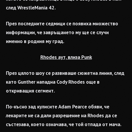
след WrestleMania 42.
През последните седмици се появиха множество
информации, че завръщането му ще се случи
именно в родния му град.
Rhodes аут, влиза Punk
През цялото шоу се развиваше сюжетна линия, след
като Gunther нападна Cody Rhodes още в
откриващия сегмент.
По-късно зад кулисите Adam Pearce обяви, че
лекарите не са дали разрешение на Rhodes да се
състезава, което означава, че той отпада от мача.