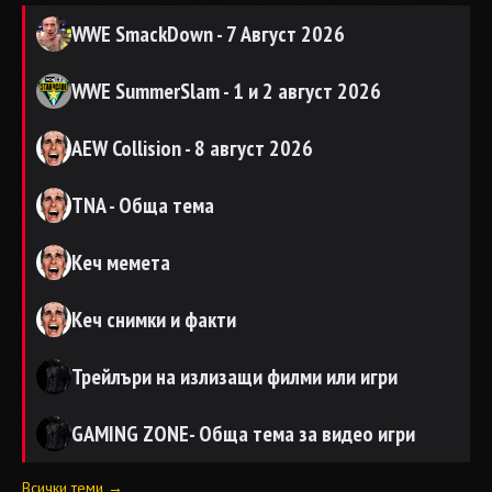
WWE SmackDown - 7 Август 2026
WWE SummerSlam - 1 и 2 август 2026
AEW Collision - 8 август 2026
TNA - Обща тема
Кеч мемета
Кеч снимки и факти
Трейлъри на излизащи филми или игри
GAMING ZONE- Обща тема за видео игри
Всички теми →