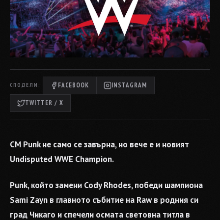
FACEBOOK
INSTAGRAM
СПОДЕЛИ:
TWITTER / X
CM Punk не само се завърна, но вече е и новият
Undisputed WWE Champion.
Punk, който замени Cody Rhodes, победи шампиона
Sami Zayn в главното събитие на Raw в родния си
град Чикаго и спечели осмата световна титла в