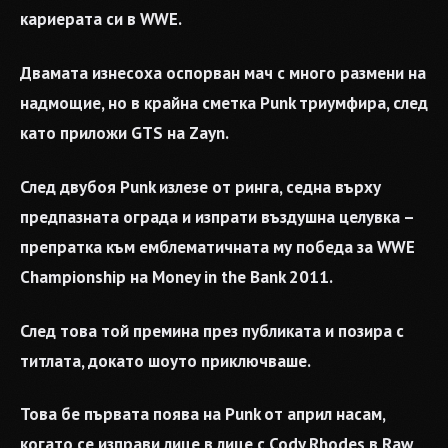
кариерата си в WWE.
Двамата изнесоха оспорван мач с много размени на
надмощие, но в крайна сметка Punk триумфира, след
като приложи GTS на Zayn.
След двубоя Punk излезе от ринга, седна върху
предпазната ограда и изпрати въздушна целувка –
препратка към емблематичната му победа за WWE
Championship на Money in the Bank 2011.
След това той премина през публиката и позира с
титлата, докато шоуто приключваше.
Това бе първата поява на Punk от април насам,
когато се изправи лице в лице с Cody Rhodes в Raw