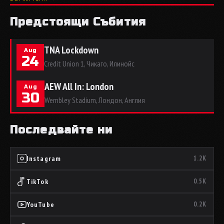
Предстоящи Събития
TNA Lockdown
Aug
24
Credit Union 1, Чикаго, Илинойс
AEW All In: London
Aug
30
Wembley Stadium, Лондон, Англия
Последвайте ни
Instagram
1.2K
TikTok
0.5K
YouTube
0.2K