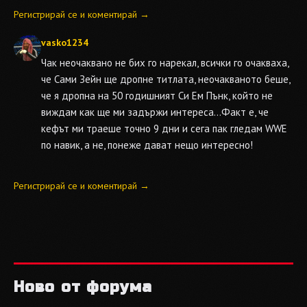
Регистрирай се и коментирай →
vasko1234
Чак неочаквано не бих го нарекал, всички го очакваха,
че Сами Зейн ще дропне титлата, неочакваното беше,
че я дропна на 50 годишният Си Ем Пънк, който не
виждам как ще ми задържи интереса...Факт е, че
кефът ми траеше точно 9 дни и сега пак гледам WWE
по навик, а не, понеже дават нещо интересно!
Регистрирай се и коментирай →
Ново от форума