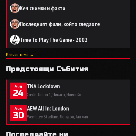
Кеч снимки и факти
Последният филм, който гледахте
Time To Play The Game - 2002
Всички теми →
Предстоящи Събития
TNA Lockdown
Aug
24
Credit Union 1, Чикаго, Илинойс
AEW All In: London
Aug
30
Wembley Stadium, Лондон, Англия
Последвайте ни