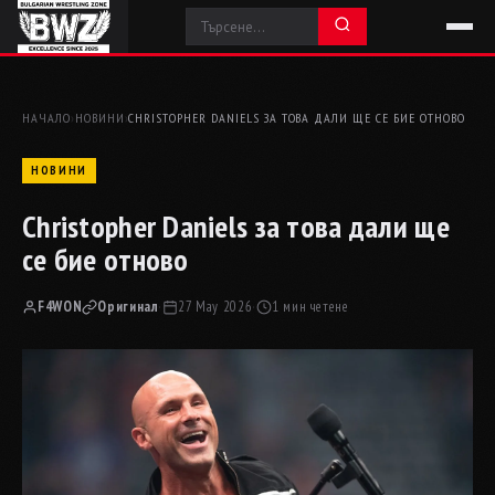
НАЧАЛО
›
НОВИНИ
›
CHRISTOPHER DANIELS ЗА ТОВА ДАЛИ ЩЕ СЕ БИЕ ОТНОВО
НОВИНИ
Christopher Daniels за това дали ще
се бие отново
F4WON
Оригинал
·
27 May 2026
·
1 мин четене