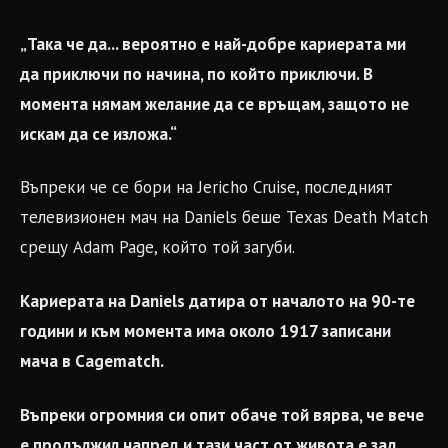
„Така че да... вероятно е най-добре кариерата ми
да приключи по начина, по който приключи. В
момента нямам желание да се връщам, защото не
искам да се изложа.“
Въпреки че се бори на Jericho Cruise, последният
телевизионен мач на Daniels беше Texas Death Match
срещу Adam Page, който той загуби.
Кариерата на Daniels датира от началото на 90-те
години и към момента има около 1917 записани
мача в Cagematch.
Въпреки огромния си опит обаче той вярва, че вече
е продължил напред и тази част от живота е зад