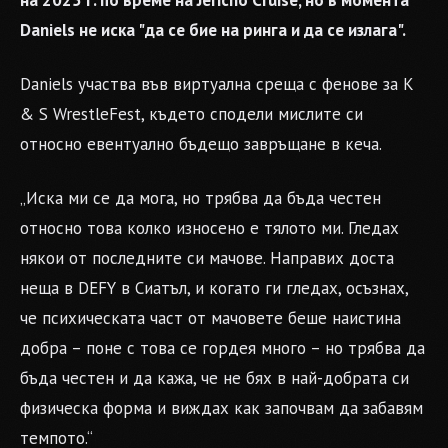
на 2025 г. по време на Jericho Cruise, но в момента
Daniels не иска "да се бие на ринга и да се излага".
Daniels участва във виртуална среща с фенове за K
& S WrestleFest, където сподели мислите си
относно евентуално бъдещо завръщане в кеча.
„Иска ми се да мога, но трябва да бъда честен
относно това колко износено е тялото ми. Гледах
някои от последните си мачове. Направих доста
неща в DEFY в Сиатъл, и когато ги гледах, осъзнах,
че психическата част от мачовете беше наистина
добра – поне с това се гордея много – но трябва да
бъда честен и да кажа, че не бях в най-добрата си
физическа форма и виждах как започвам да забавям
темпото.“