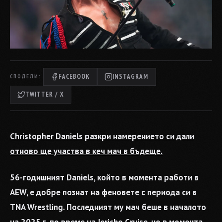
FACEBOOK
INSTAGRAM
СПОДЕЛИ:
TWITTER / X
Christopher Daniels разкри намерението си дали
отново ще участва в кеч мач в бъдеще.
56-годишният Daniels, който в момента работи в
AEW, е добре познат на феновете с периода си в
TNA Wrestling. Последният му мач беше в началото