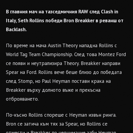
В главния мач на тазседмичния RAW след Clash in
Italy, Seth Rollins победи Bron Breakker в реванш от
Backlash.
По време на мача Austin Theory нападна Rollins с
World Tag Team Championship. След това Montez Ford
се появи и неутрализира Theory. Breakker направи
Spear на Ford. Rollins вече беше близо до победата
след Stomp, но Paul Heyman постави крака на
Breakker върху долното въже и прекъсна
отброяването.
По-късно Rollins спореше с Heyman извън ринга.
Bron се затича към тях за Spear, но Rollins се
отмести и Breakker по невнимание заби Heyman