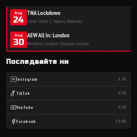
TNA Lockdown
Aug
24
Credit Union 1, Чикаго, Илинойс
AEW All In: London
Aug
30
Wembley Stadium, Лондон, Англия
Последвайте ни
Instagram
1.2K
TikTok
0.5K
YouTube
0.2K
Facebook
10.0K