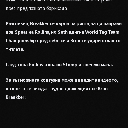
през предпазната барикада.
Разгневен, Breakker се върна на ринга, за да направи
нов Spear на Rollins, но Seth вдигна World Tag Team
Championship пред себе си и Bron се удари с глава в
титлата.
След това Rollins изпълни Stomp и спечели мача.
За възможната контузия може да видите видеото,
на което се вижда трудно движещият се Bron
Breakker: