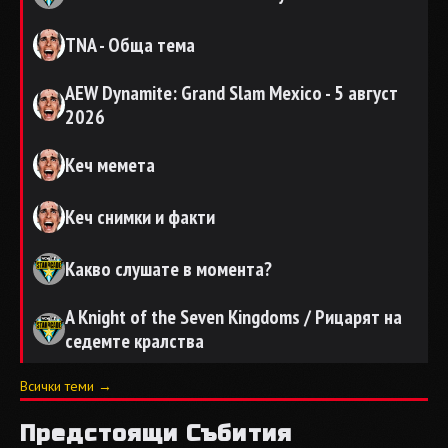
TNA - Обща тема
AEW Dynamite: Grand Slam Mexico - 5 август
2026
Кеч мемета
Кеч снимки и факти
Какво слушате в момента?
A Knight of the Seven Kingdoms / Рицарят на
седемте кралства
Всички теми →
Предстоящи Събития