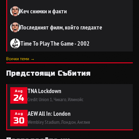
Кеч снимки и факти
Последният филм, който гледахте
Time To Play The Game - 2002
Всички теми →
Предстоящи Събития
TNA Lockdown
Aug
24
Credit Union 1, Чикаго, Илинойс
AEW All In: London
Aug
30
Wembley Stadium, Лондон, Англия