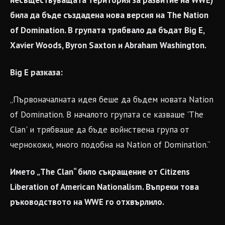
несъществуващата територия за развитие на WWE)
била да бъде създадена нова версия на The Nation
of Domination. В групата трябвало да бъдат Big E,
Xavier Woods, Byron Saxton и Abraham Washington.
Big E разказа:
„Първоначалната идея беше да бъдем новата Nation
of Domination. В началото групата се казваше 'The
Clan' и трябваше да бъде войнствена група от
чернокожи, много подобна на Nation of Domination.“
Името „The Clan“ било съкращение от Citizens
Liberation of American Nationalism. Въпреки това
ръководството на WWE го отхвърлило.