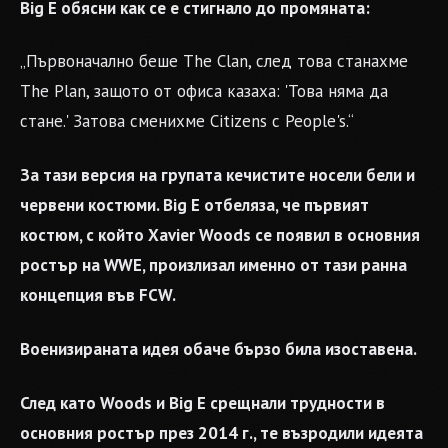
Big E обясни как се е стигнало до промяната:
„Първоначално беше The Clan, след това станахме
The Plan, защото от офиса казаха: 'Това няма да
стане.' Затова сменихме Citizens с People's.“
За тази версия на групата кечистите носели бели и
червени костюми. Big E отбеляза, че първият
костюм, с който Xavier Woods се появил в основния
ростър на WWE, произлизал именно от тази ранна
концепция във FCW.
Военизираната идея обаче бързо била изоставена.
След като Woods и Big E срещнали трудности в
основния ростър през 2014 г., те възродили идеята