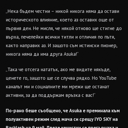
„Нека бъдем честни – никой никога няма да остави
историческото влияние, което аз оставих още от
първия ден. Не мисля, че някой отново ще стигне до
върха, печелейки всички титли и отличия по пътя,
както направих аз. И защото съм истински пионер,
никога няма да има друга Asuka!“
„Така че отсега нататък, ако ме видите някъде,
ценете го, защото ще се случва рядко. Но YouTube
каналът ми и социалните ми мрежи ще останат
активни, за да поддържам връзка с вас!“
По-рано беше съобщено, че Asuka е преминала към
полуактивен режим след мача си срещу IYO SKY на
Backlash на 9 май. Двете кечистки се прегърнаха и