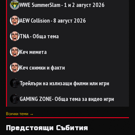
WWE SummerSlam - 1 и 2 август 2026
AEW Collision - 8 август 2026
TNA - Обща тема
Кеч мемета
Кеч снимки и факти
Трейлъри на излизащи филми или игри
GAMING ZONE- Обща тема за видео игри
Всички теми →
Предстоящи Събития