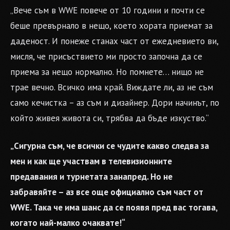
„Вече съм в WWE повече от 10 години и почти се
беше превърнало в нещо, което хората приемат за
даденост. И понеже станах част от ежедневието ви,
мисля, че присъствието ми просто започна да се
приема за нещо нормално. Но помнете… нищо не
трае вечно. Всичко има край. Виждате ли, аз не съм
само кечистка – аз съм и дизайнер. Дори начинът, по
който живея живота си, трябва да бъде изкуство.“
„Сигурна съм, че всички се чудите какво следва за
мен и как ще участвам в телевизионните
предавания и турнетата занапред. Но не
забравяйте – аз все още официално съм част от
WWE. Така че има шанс да се появя пред вас тогава,
когато най-малко очаквате!“