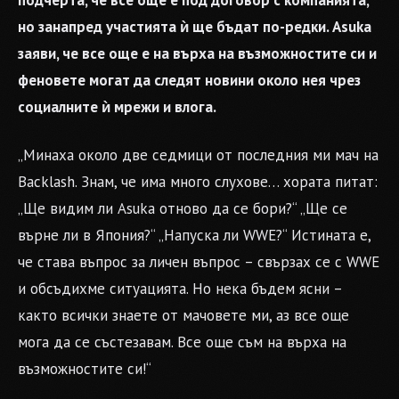
подчерта, че все още е под договор с компанията,
но занапред участията ѝ ще бъдат по-редки. Asuka
заяви, че все още е на върха на възможностите си и
феновете могат да следят новини около нея чрез
социалните ѝ мрежи и влога.
„Минаха около две седмици от последния ми мач на
Backlash. Знам, че има много слухове… хората питат:
„Ще видим ли Asuka отново да се бори?“ „Ще се
върне ли в Япония?“ „Напуска ли WWE?“ Истината е,
че става въпрос за личен въпрос – свързах се с WWE
и обсъдихме ситуацията. Но нека бъдем ясни –
както всички знаете от мачовете ми, аз все още
мога да се състезавам. Все още съм на върха на
възможностите си!“