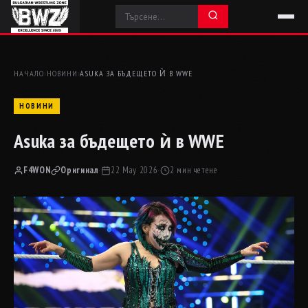
НАЧАЛО
›
НОВИНИ
›
ASUKA ЗА БЪДЕЩЕТО Ѝ В WWE
НОВИНИ
Asuka за бъдещето ѝ в WWE
F4WON
Оригинал
·
22 May 2026
·
2 мин четене