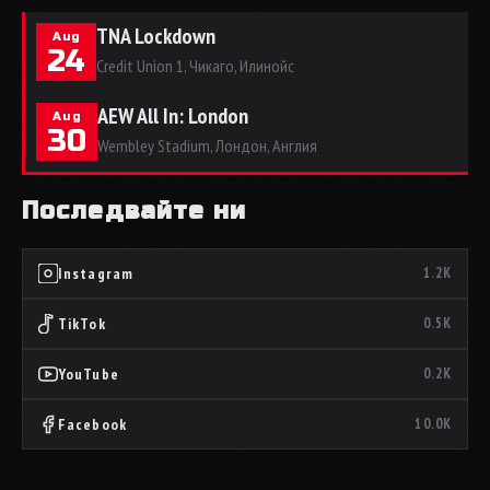
TNA Lockdown
Aug
24
Credit Union 1, Чикаго, Илинойс
AEW All In: London
Aug
30
Wembley Stadium, Лондон, Англия
Последвайте ни
Instagram
1.2K
TikTok
0.5K
YouTube
0.2K
Facebook
10.0K