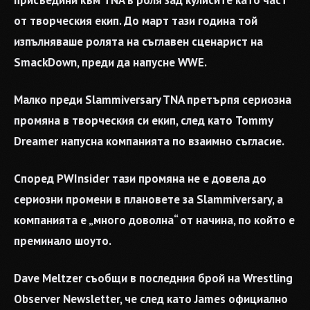
присъедини към TNA в роля зад кулисите като част
от творческия екип. До март тази година той
изпълняваше ролята на съглавен сценарист на
SmackDown, преди да напусне WWE.
Малко преди Slammiversary TNA претърпя сериозна
промяна в творческия си екип, след като Tommy
Dreamer напусна компанията по взаимно съгласие.
Според PWInsider тази промяна не е довела до
сериозни промени в плановете за Slammiversary, а
компанията е „много доволна“ от начина, по който е
преминало шоуто.
Dave Meltzer съобщи в последния брой на Wrestling
Observer Newsletter, че след като James официално