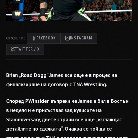
FACEBOOK
INSTAGRAM
СПОДЕЛИ:
TWITTER / X
Brian „Road Dogg“ James все още е в процес на
финализиране на договор с TNA Wrestling.
Според PWInsider, въпреки че James е бил в Бостън
в неделя и е присъствал зад кулисите на
Slammiversary, двете страни все още „изглаждат
детайлите по сделката“. Очаква се той да се