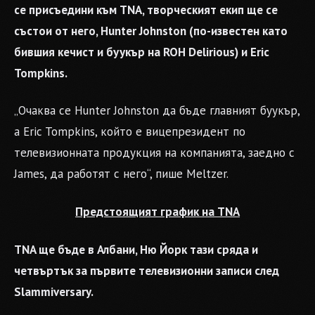
се присъедини към TNA, творческият екип ще се
състои от него, Hunter Johnston (по-известен като
бившия кечист и буукър на ROH Delirious) и Eric
Tompkins.
„Очаква се Hunter Johnston да бъде главният буукър,
а Eric Tompkins, който е вицепрезидент по
телевизионната продукция на компанията, заедно с
James, да работят с него“, пише Meltzer.
Предстоящият график на TNA
TNA ще бъде в Албани, Ню Йорк тази сряда и
четвъртък за първите телевизионни записи след
Slammiversary.