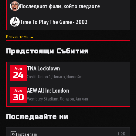
Последният филм, който гледахте
Time To Play The Game - 2002
Всички теми →
Предстоящи Събития
TNA Lockdown
Aug
24
Credit Union 1, Чикаго, Илинойс
AEW All In: London
Aug
30
Wembley Stadium, Лондон, Англия
Последвайте ни
Instagram
1.2K