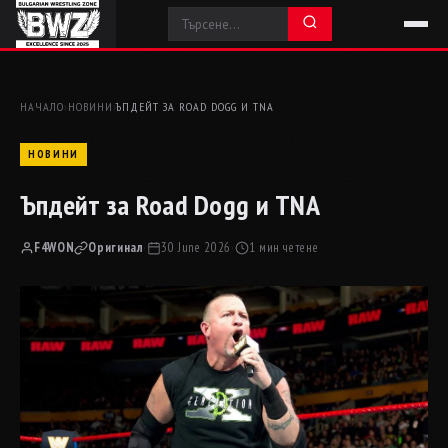
НАЧАЛО
›
НОВИНИ
›
ЪПДЕЙТ ЗА ROAD DOGG И TNA
НОВИНИ
Ъпдейт за Road Dogg и TNA
F4WON
Оригинал
·
30 June 2026
·
1 мин четене