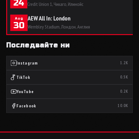
24
Credit Union 1, Чикаго, Илинойс
AEW All In: London
Aug
30
Wembley Stadium, Лондон, Англия
Последвайте ни
Instagram
1.2K
TikTok
0.5K
YouTube
0.2K
Facebook
10.0K