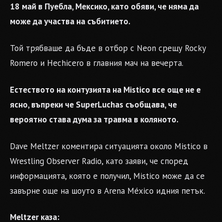
18 май в Пуебла, Мексико, като обяви, че няма да
може да участва на събитието.
Той трябваше да бъде в отбор с Neon срещу Rocky
Romero и Hechicero в главния мач на вечерта.
Естеството на контузията на Mistico все още не е
ясно, въпреки че SuperLuchas съобщава, че
вероятно става дума за травма в коляното.
Dave Meltzer коментира ситуацията около Mistico в
Wrestling Observer Radio, като заяви, че според
информацията, която е получил, Mistico може да се
завърне още на шоуто в Arena México идния петък.
Meltzer каза: