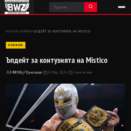
НАЧАЛО
›
НОВИНИ
›
ЪПДЕЙТ ЗА КОНТУЗИЯТА НА MISTICO
НОВИНИ
Ъпдейт за контузията на Mistico
F4WON
Оригинал
·
24 May 2026
·
1 мин четене