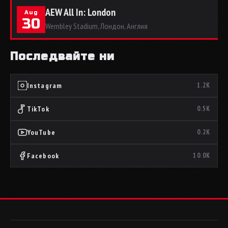
AEW All In: London
Aug
30
Wembley Stadium, Лондон, Англия
Последвайте ни
Instagram
1.2K
TikTok
0.5K
YouTube
0.2K
Facebook
10.0K