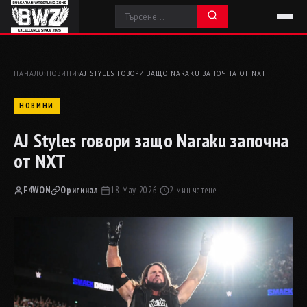
НАЧАЛО
›
НОВИНИ
›
AJ STYLES ГОВОРИ ЗАЩО NARAKU ЗАПОЧНА ОТ NXT
НОВИНИ
AJ Styles говори защо Naraku започна
от NXT
F4WON
Оригинал
·
18 May 2026
·
2 мин четене