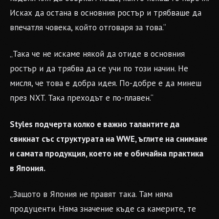
Исках да остана в основния ростър и трябваше да
впечатля човека, който отговаря за това.“
„Така че не искаме някой да отиде в основния
ростър и да трябва да се учи по този начин. Не
мисля, че това е добра идея. По-добре е да минеш
през NXT. Така преходът е по-плавен.“
Styles подчерта колко е важно талантите да
свикнат със структурата на WWE, ъглите на снимане
и самата продукция, което не е обичайна практика
в Япония.
„Защото в Япония не правят така. Там няма
продуценти. Няма значение къде са камерите, те