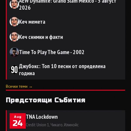
AEW Dynamite: Grand Slam Mexico - 5 август
2026
Кеч мемета
Кеч снимки и факти
Time To Play The Game - 2002
Джубокс: Топ 10 песни от определена
година
Всички теми →
Предстоящи Събития
TNA Lockdown
Aug
24
Credit Union 1, Чикаго, Илинойс