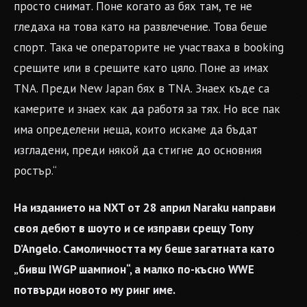
просто снимат. Поне когато аз бях там, те не
гледаха на това като на развлечение. Това беше
спорт. Така че операторите не участваха в booking
срещите или в срещите като цяло. Поне аз имах
TNA. Преди New Japan бях в TNA. Знаех къде са
камерите и знаех как да работя за тях. Но все пак
има определени неща, които искаме да бъдат
изгладени, преди някой да стигне до основния
ростър.“
На изданието на NXT от 28 април Naraku направи
своя дебют в шоуто и се изправи срещу Tony
D’Angelo. Самоличността му беше загатната като
„бивш IWGP шампион“, а малко по-късно WWE
потвърди новото му ринг име.