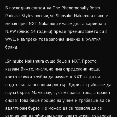
В последния епизод на The Phenomenally Retro
Podcast Styles посочи, че Shinsuke Nakamura също е
минал през NXT. Nakamura имаше дълга кариера в
NJPW (близо 14 години) преди преминаването си в
WWE, и въпреки това започна именно в "жълтия"
бранд.
„Shinsuke Nakamura също беше в NXT. Просто
казвам. Вижте, мисля, че има определени неща,
които всички трябва да научим в NXT, за да ни
подготвят за основния ростър. Дори аз трябваше да
науча бързо: ‘Мамка му, тук не правят това, а правят
онова.’ Това беше процес на учене и трябваше да се
адаптирам бързо. Не можех да си позволя да се
издъня или да объркам нещо, както искаш го наречи.