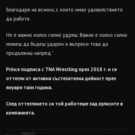
Благодаря на всички, с които имах удоволствието
да работя.
Не е важно колко силно удряш. Важно е колко силно
можеш да бъдеш ударен и въпреки това да
продължиш напред.“
Prince подписа с TNA Wrestling през 2018 г. и се
оттегли от активна състезателна дейност през
януари тази година.
След оттеглянето си той работеше зад кулисите в
компанията.