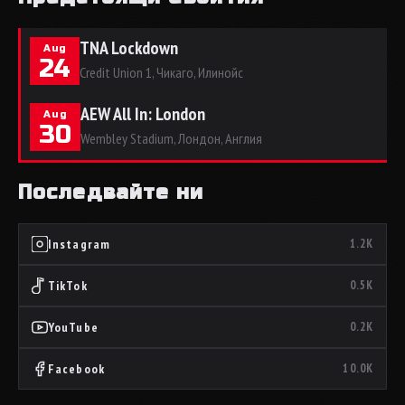
TNA Lockdown
Aug
24
Credit Union 1, Чикаго, Илинойс
AEW All In: London
Aug
30
Wembley Stadium, Лондон, Англия
Последвайте ни
Instagram
1.2K
TikTok
0.5K
YouTube
0.2K
Facebook
10.0K