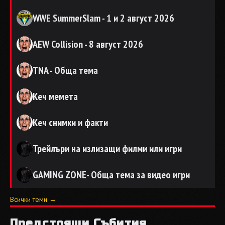
WWE SummerSlam - 1 и 2 август 2026
AEW Collision - 8 август 2026
TNA - Обща тема
Кеч мемета
Кеч снимки и факти
Трейлъри на излизащи филми или игри
GAMING ZONE- Обща тема за видео игри
Всички теми →
Предстоящи Събития