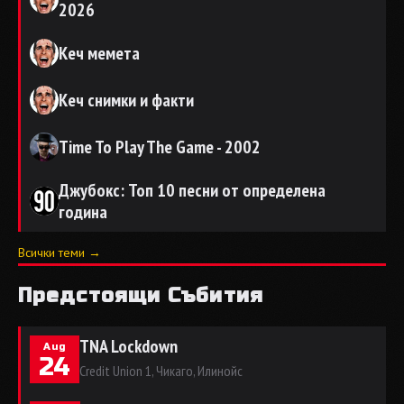
2026
Кеч мемета
Кеч снимки и факти
Time To Play The Game - 2002
Джубокс: Топ 10 песни от определена
година
Всички теми →
Предстоящи Събития
TNA Lockdown
Aug
24
Credit Union 1, Чикаго, Илинойс