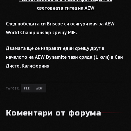
световната титла на AEW
След победата си Briscoe си осигури мач за AEW
World Championship срещу MJF.
Двамата ще се изправят един срещу друг в
началото на AEW Dynamite тази сряда (1 юли) в Сан
Диего, Калифорния.
ТАГОВЕ:
PLE
AEW
Коментари от форума