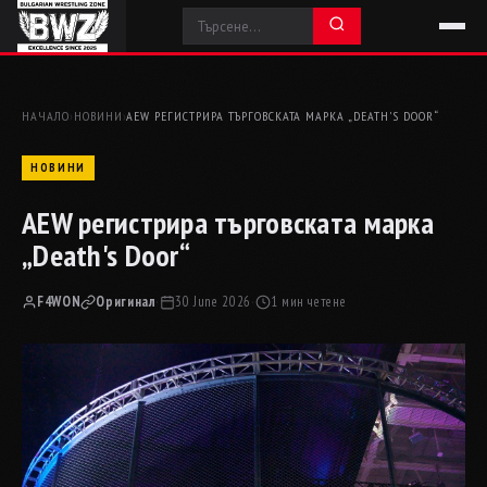
НАЧАЛО
›
НОВИНИ
›
AEW РЕГИСТРИРА ТЪРГОВСКАТА МАРКА „DEATH'S DOOR“
НОВИНИ
AEW регистрира търговската марка
„Death's Door“
F4WON
Оригинал
·
30 June 2026
·
1 мин четене