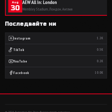
AEW All In: London
Aug
30
Wembley Stadium, Лондон, Англия
Последвайте ни
Instagram
1.2K
TikTok
0.5K
YouTube
0.2K
Facebook
10.0K
© 2026 Българска Кеч Зона. Всички права запазени.