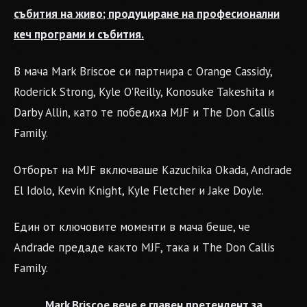
събития на живо; продуциране на професионални
кеч програми и събития.
В мача Mark Briscoe си партнира с Orange Cassidy,
Roderick Strong, Kyle O'Reilly, Konosuke Takeshita и
Darby Allin, като те победиха MJF и The Don Callis
Family.
Отборът на MJF включваше Kazuchika Okada, Andrade
El Idolo, Kevin Knight, Kyle Fletcher и Jake Doyle.
Един от ключовите моменти в мача беше, че
Andrade предаде както MJF, така и The Don Callis
Family.
Mark Briscoe вече е главен претендент за