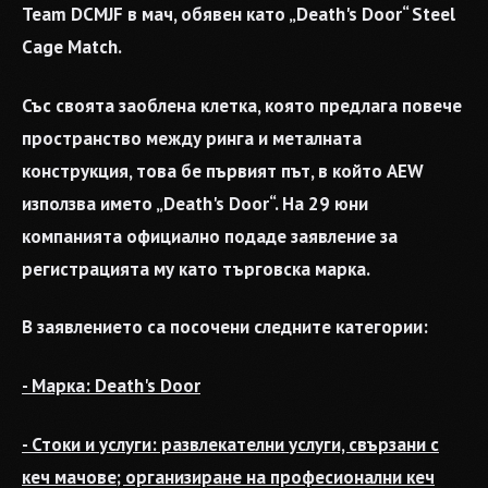
Team DCMJF в мач, обявен като „Death's Door“ Steel
Cage Match.
Със своята заоблена клетка, която предлага повече
пространство между ринга и металната
конструкция, това бе първият път, в който AEW
използва името „Death's Door“. На 29 юни
компанията официално подаде заявление за
регистрацията му като търговска марка.
В заявлението са посочени следните категории:
- Марка: Death's Door
- Стоки и услуги: развлекателни услуги, свързани с
кеч мачове; организиране на професионални кеч