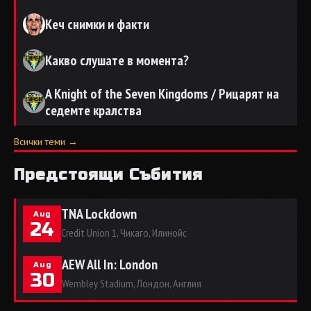
Кеч снимки и факти
Какво слушате в момента?
A Knight of the Seven Kingdoms / Рицарят на
седемте кралства
Всички теми →
Предстоящи Събития
TNA Lockdown
Aug
24
Credit Union 1, Чикаго, Илинойс
AEW All In: London
Aug
30
Wembley Stadium, Лондон, Англия