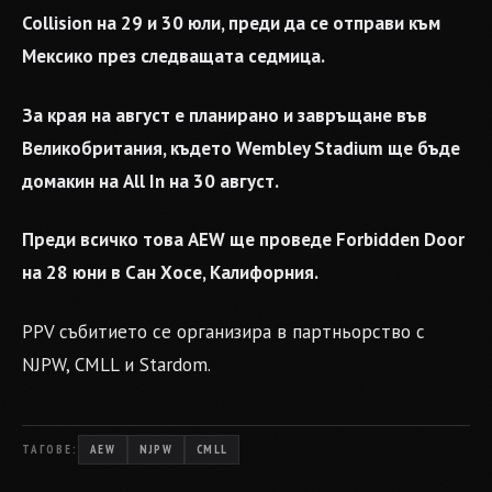
Collision на 29 и 30 юли, преди да се отправи към
Мексико през следващата седмица.
За края на август е планирано и завръщане във
Великобритания, където Wembley Stadium ще бъде
домакин на All In на 30 август.
Преди всичко това AEW ще проведе Forbidden Door
на 28 юни в Сан Хосе, Калифорния.
PPV събитието се организира в партньорство с
NJPW, CMLL и Stardom.
ТАГОВЕ:
AEW
NJPW
CMLL