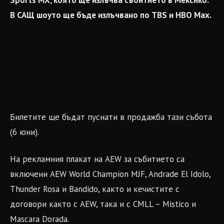
Sports MX, която ще излъчва събитието в Мексико.
В САЩ шоуто ще бъде излъчвано по TBS и HBO Max.
Билетите ще бъдат пуснати в продажба тази събота
(6 юни).
На рекламния плакат на AEW за събитието са
включени AEW World Champion MJF, Andrade El Idolo,
Thunder Rosa и Bandido, както и кечистите с
договори както с AEW, така и с CMLL – Mistico и
Mascara Dorada.