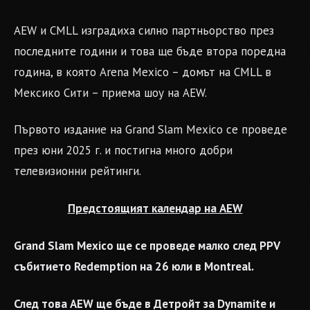
AEW и CMLL изградиха силно партньорство през
последните години и това ще бъде втора поредна
година, в която Arena Mexico – домът на CMLL в
Мексико Сити – приема шоу на AEW.
Първото издание на Grand Slam Mexico се проведе
през юни 2025 г. и постигна много добри
телевизионни рейтинги.
Предстоящият календар на AEW
Grand Slam Mexico ще се проведе малко след PPV
събитието Redemption на 26 юли в Montreal.
След това AEW ще бъде в Детройт за Dynamite и