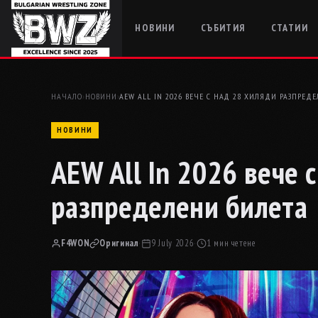
НОВИНИ
СЪБИТИЯ
СТАТИИ
НАЧАЛО
›
НОВИНИ
›
AEW ALL IN 2026 ВЕЧЕ С НАД 28 ХИЛЯДИ РАЗПРЕД
НОВИНИ
AEW All In 2026 вече 
разпределени билета
F4WON
Оригинал
·
9 July 2026
·
1 мин четене