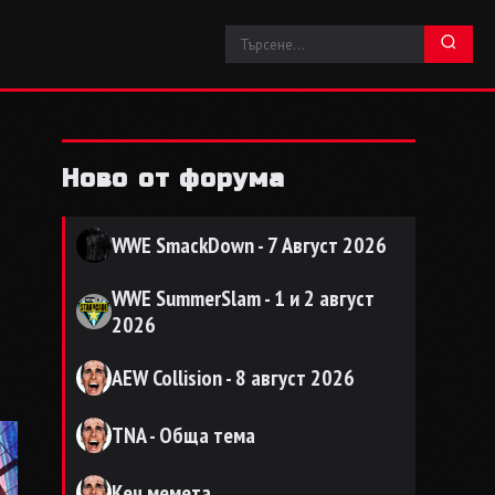
Ново от форума
WWE SmackDown - 7 Август 2026
WWE SummerSlam - 1 и 2 август
2026
AEW Collision - 8 август 2026
TNA - Обща тема
Кеч мемета