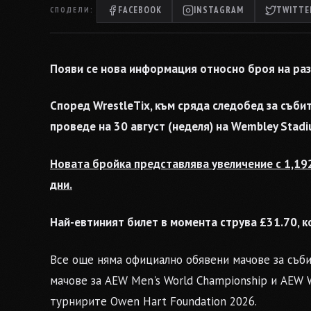
FACEBOOK
INSTAGRAM
TWITTER
СПОДЕЛИ:
Появи се нова информация относно броя на разп
Според WrestleTix, към сряда следобед за съби
проведе на 30 август (неделя) на Wembley Stadi
Новата бройка представлява увеличение с 1,19
дни.
Най-евтиният билет в момента струва £31.70, к
Все още няма официално обявени мачове за събит
мачове за AEW Men's World Championship и AEW 
турнирите Owen Hart Foundation 2026.