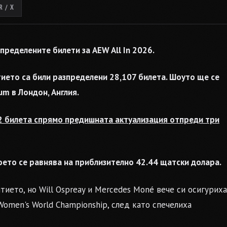
 / X
ределените билети за AEW All In 2026.
тието са били разпределени 28,107 билета. Шоуто ще се
um в Лондон, Англия.
2 билета спрямо предишната актуализация отпреди три
оето се равнява на приблизително 42.44 щатски долара.
ието, но Will Ospreay и Mercedes Moné вече си осигуриха
Women's World Championship, след като спечелиха