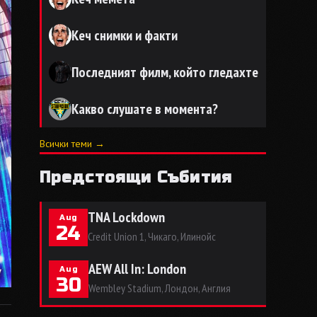
Кеч снимки и факти
Последният филм, който гледахте
Какво слушате в момента?
Всички теми →
Предстоящи Събития
TNA Lockdown
Aug
24
Credit Union 1, Чикаго, Илинойс
AEW All In: London
Aug
30
Wembley Stadium, Лондон, Англия