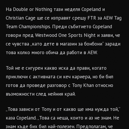
На Double or Nothing тази неделя Copeland и
Christian Cage ще се изправят срещу FTR за AEW Tag
Team Championships. Преди събитието Copeland
говори пред Westwood One Sports Night и заяви, че
се чувства „като дете в магазин за бонбони“ заради
това колко много обича да работи в AEW.
Той не е сигурен какво иска да прави, когато
приключи с активната си кеч кариера, но би бил
готов да проведе разговор с Tony Khan относно
възможности след нейния край.
„Това зависи от Tony и от какво ще има нужда той,“
каза Copeland. „Това са неща, които и аз не знам. Не
знам къде бих бил най-полезен. Предполагам, че