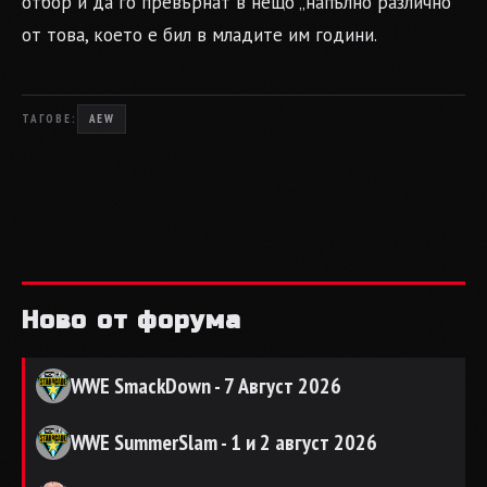
отбор и да го превърнат в нещо „напълно различно“
от това, което е бил в младите им години.
ТАГОВЕ:
AEW
Ново от форума
WWE SmackDown - 7 Август 2026
WWE SummerSlam - 1 и 2 август 2026