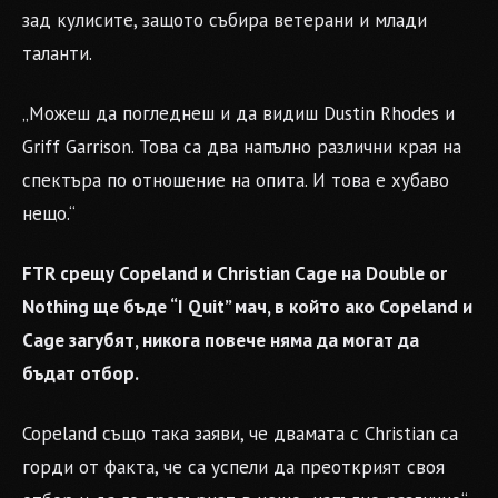
зад кулисите, защото събира ветерани и млади
таланти.
„Можеш да погледнеш и да видиш Dustin Rhodes и
Griff Garrison. Това са два напълно различни края на
спектъра по отношение на опита. И това е хубаво
нещо.“
FTR срещу Copeland и Christian Cage на Double or
Nothing ще бъде “I Quit” мач, в който ако Copeland и
Cage загубят, никога повече няма да могат да
бъдат отбор.
Copeland също така заяви, че двамата с Christian са
горди от факта, че са успели да преоткрият своя