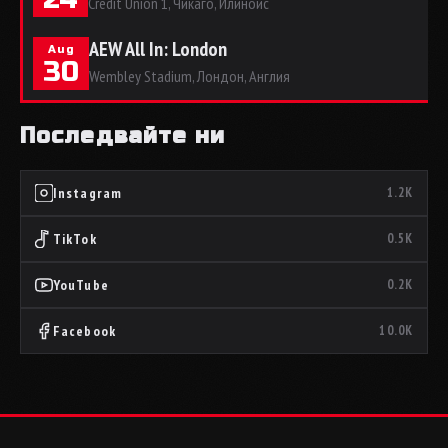
Credit Union 1, Чикаго, Илинойс
AEW All In: London
Aug
30
Wembley Stadium, Лондон, Англия
Последвайте ни
Instagram
1.2K
TikTok
0.5K
YouTube
0.2K
Facebook
10.0K