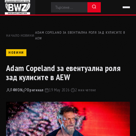
ADAM COPELAND ЗА ЕВЕНТУАЛНА РОЛЯ ЗАД КУЛИСИТЕ В
НАЧАЛО
›
НОВИНИ
›
AEW
НОВИНИ
Adam Copeland за евентуална роля
зад кулисите в AEW
F4WON
Оригинал
·
19 May 2026
·
2 мин четене