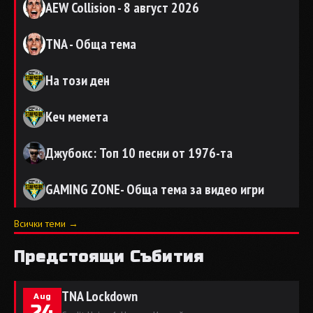
AEW Collision - 8 август 2026
TNA - Обща тема
На този ден
Кеч мемета
Джубокс: Топ 10 песни от 1976-та
GAMING ZONE- Обща тема за видео игри
Всички теми →
Предстоящи Събития
TNA Lockdown
Aug
24