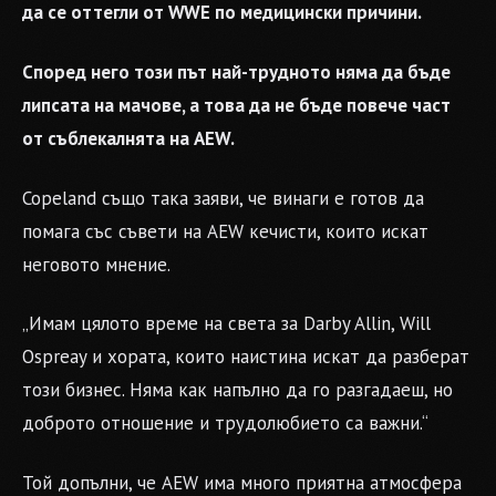
да се оттегли от WWE по медицински причини.
Според него този път най-трудното няма да бъде
липсата на мачове, а това да не бъде повече част
от съблекалнята на AEW.
Copeland също така заяви, че винаги е готов да
помага със съвети на AEW кечисти, които искат
неговото мнение.
„Имам цялото време на света за Darby Allin, Will
Ospreay и хората, които наистина искат да разберат
този бизнес. Няма как напълно да го разгадаеш, но
доброто отношение и трудолюбието са важни.“
Той допълни, че AEW има много приятна атмосфера