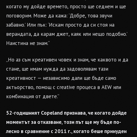
когато му дойде времето, просто ще седнем и ще
поговорим. Може да кажа: ‘Добре, това звучи
забавно.’ Или пък: ‘Искам просто да си стоя на
верандата, да карам джет, каяк или нещо подобно.’
Наистина не знам.“
„Но аз съм креативен човек и знам, че каквото и да
стане, ще имам нужда да задоволявам тази
креативност — независимо дали ще бъде само
актьорство, помощ с creative процеса в AEW или
комбинация от двете.“
52-годишният Copeland признава, че когато дойде
моментът за отказване, този път ще му бъде по-
лесно в сравнение с 2011 г., когато беше принуден