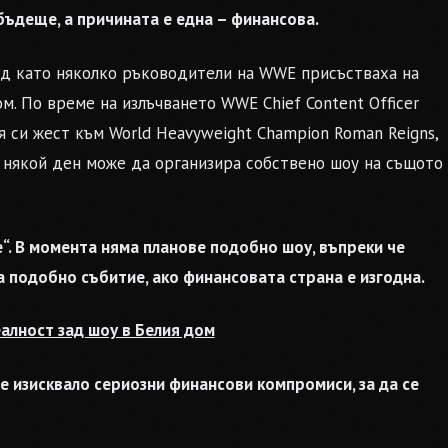
бъдеще, а причината е една – финансова.
лед като няколко ръководители на WWE присъстваха на
м. По време на излъчването WWE Chief Content Officer
я си жест към World Heavyweight Champion Roman Reigns,
 някой ден може да организира собствено шоу на същото
е“. В момента няма планове подобно шоу, въпреки че
 подобно събитие, ако финансовата страна е изгодна.
алност зад шоу в Белия дом
 е изисквало сериозни финансови компромиси, за да се