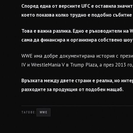
Според една от версиите UFC е оставила значит
което показва колко трудно е подобно събитие
Това е важна разлика. Едно е ръководители на 
сама да финансира и организира собствено шоу 
WWE има добре документирана история с презид
IV и WrestleMania V в Trump Plaza, а през 2013 
Връзката между двете страни е реална, но интер
разходите за продукция от подобен мащаб.
ТАГОВЕ:
WWE