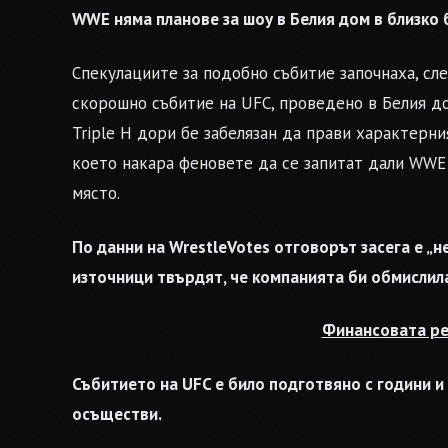
WWE няма планове за шоу в Белия дом в близко 
Спекулациите за подобно събитие започнаха, с
скорошно събитие на UFC, проведено в Белия до
Triple H дори бе забелязан да прави характерни
което накара феновете да се запитат дали WWE
място.
По данни на WrestleVotes отговорът засега е „н
източници твърдят, че компанията би обмислила
Финансовата ре
Събитието на UFC е било подготвяно с години и
осъществи.