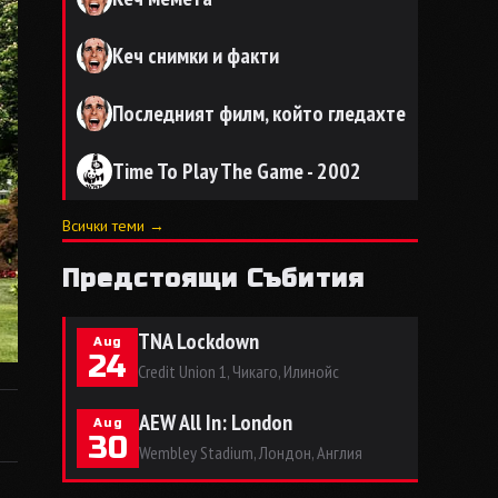
Кеч снимки и факти
Последният филм, който гледахте
Time To Play The Game - 2002
Всички теми →
Предстоящи Събития
TNA Lockdown
Aug
24
Credit Union 1, Чикаго, Илинойс
AEW All In: London
Aug
30
Wembley Stadium, Лондон, Англия