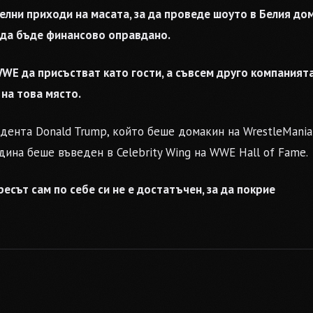
елни приходи на масата, за да проведе шоуто в Белия дом
 да бъде финансово оправдано.
WWE да присъстват като гости, а съвсем друго компаният
на това място.
ента Donald Trump, който беше домакин на WrestleMania
година беше въведен в Celebrity Wing на WWE Hall of Fame.
есът сам по себе си не е достатъчен, за да покрие