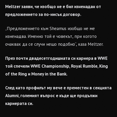
Meltzer заяви, че изобщо не е бил изненадан от
предложението за по-нисък договор.
„Предложението към Sheamus изобщо не ме
изненадва. Именно той е човекът, при когото
очаквах да се случи нещо подобно“, каза Meltzer.
През почти двадесетгодишната си кариера в WWE
той спечели WWE Championship, Royal Rumble, King
of the Ring и Money in the Bank.
След като профилът му вече е преместен в секцията
Alumni, големият въпрос е къде ще продължи
кариерата си.