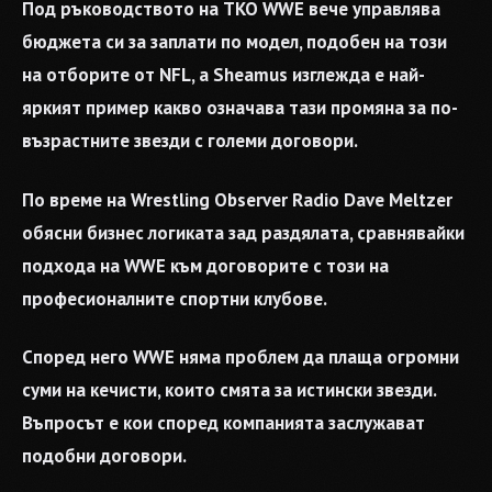
Под ръководството на TKO WWE вече управлява
бюджета си за заплати по модел, подобен на този
на отборите от NFL, а Sheamus изглежда е най-
яркият пример какво означава тази промяна за по-
възрастните звезди с големи договори.
По време на Wrestling Observer Radio Dave Meltzer
обясни бизнес логиката зад раздялата, сравнявайки
подхода на WWE към договорите с този на
професионалните спортни клубове.
Според него WWE няма проблем да плаща огромни
суми на кечисти, които смята за истински звезди.
Въпросът е кои според компанията заслужават
подобни договори.