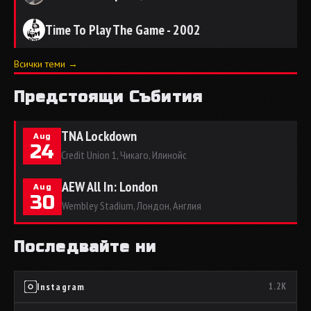
Time To Play The Game - 2002
Всички теми →
Предстоящи Събития
TNA Lockdown
Aug
24
Credit Union 1, Чикаго, Илинойс
AEW All In: London
Aug
30
Wembley Stadium, Лондон, Англия
Последвайте ни
Instagram
1.2K