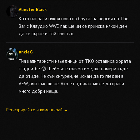
Aliester Black
Като направи някоя нова по брутална версия на The
Bar с Клаудио WWE пак ще им се прииска някой ден
да се върне и той при тях.
uncleG
Тия капитаристи изьедници от ТКО оставиха хората
гладни, бе 😯 Шеймъс е голямо име, ще намери къде
да отиде. Не съм сигурен, че искам да го гледам в
AEW, ама пък що не. Ако е надъхан, може да прави
много добри неща.
Регистрирай се и коментирай →