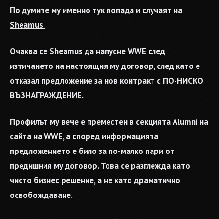
По думите му именно тук попада и случаят на
Sheamus.
Очаква се Sheamus да напусне WWE след
изтичането на настоящия му договор, след като е
отказал предложение за нов контракт с ПО-НИСКО
ВЪЗНАГРАЖДЕНИЕ.
Профилът му вече е преместен в секцията Alumni на
сайта на WWE, а според информацията
предложението е било за по-малко пари от
предишния му договор. Това се разглежда като
чисто бизнес решение, а не като драматично
освобождаване.