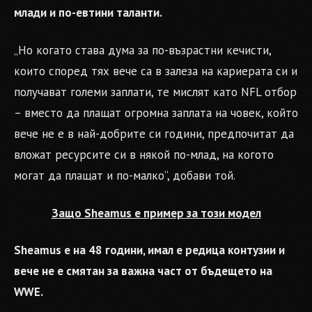
млади и по-евтини таланти.
„Но когато става дума за по-възрастни кечисти,
които според тях вече са в залеза на кариерата си и
получават големи заплати, те мислят като NFL отбор
– вместо да плащат огромна заплата на човек, който
вече не е в най-добрите си години, предпочитат да
вложат ресурсите си в някой по-млад, на когото
могат да плащат и по-малко“, добави той.
Защо Sheamus е пример за този модел
Sheamus е на 48 години, имал е редица контузии и
вече не е смятан за важна част от бъдещето на
WWE.