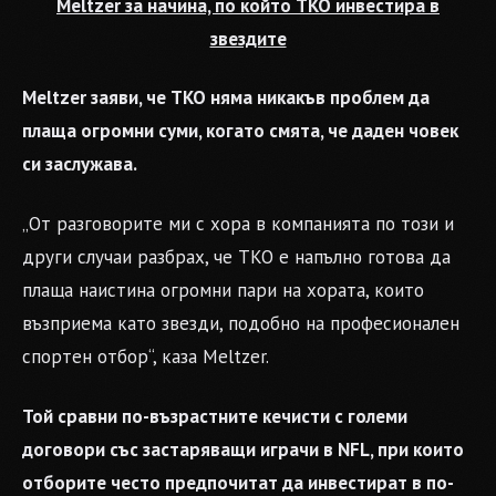
Meltzer за начина, по който TKO инвестира в
звездите
Meltzer заяви, че TKO няма никакъв проблем да
плаща огромни суми, когато смята, че даден човек
си заслужава.
„От разговорите ми с хора в компанията по този и
други случаи разбрах, че TKO е напълно готова да
плаща наистина огромни пари на хората, които
възприема като звезди, подобно на професионален
спортен отбор“, каза Meltzer.
Той сравни по-възрастните кечисти с големи
договори със застаряващи играчи в NFL, при които
отборите често предпочитат да инвестират в по-