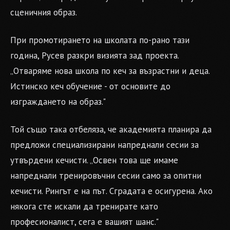
сценичния образ.
При промотирането на школата по-рано тази
година, Русев разкри визията зад проекта.
„Отваряме нова школа по кеч за възрастни и деца.
Истинско кеч обучение - от основите до
изграждането на образ."
Той също така отбеляза, че академията планира да
предложи специализирани напреднали сесии за
утвърдени кечисти. „Освен това ще имаме
напреднали тренировъчни сесии само за опитни
кечисти. Рингът е на път. Сградата е осигурена. Ако
някога сте искали да тренирате като
професионалист, сега е вашият шанс."