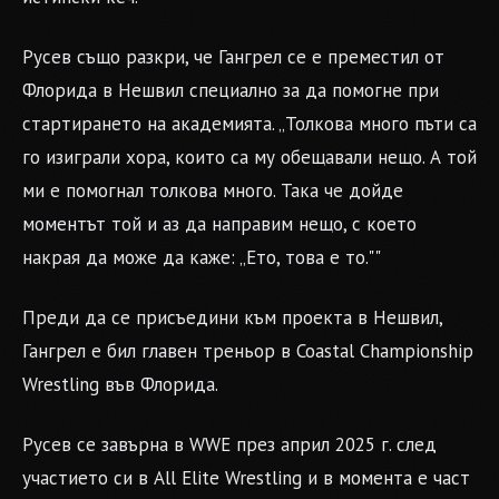
Русев също разкри, че Гангрел се е преместил от
Флорида в Нешвил специално за да помогне при
стартирането на академията. „Толкова много пъти са
го изиграли хора, които са му обещавали нещо. А той
ми е помогнал толкова много. Така че дойде
моментът той и аз да направим нещо, с което
накрая да може да каже: „Ето, това е то.""
Преди да се присъедини към проекта в Нешвил,
Гангрел е бил главен треньор в Coastal Championship
Wrestling във Флорида.
Русев се завърна в WWE през април 2025 г. след
участието си в All Elite Wrestling и в момента е част