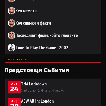
Кеч мемета
Кеч снимки и факти
Последният филм, който гледахте
Time To Play The Game - 2002
Всички теми →
Предстоящи Събития
TNA Lockdown
Aug
24
Credit Union 1, Чикаго, Илинойс
AEW All In: London
Aug