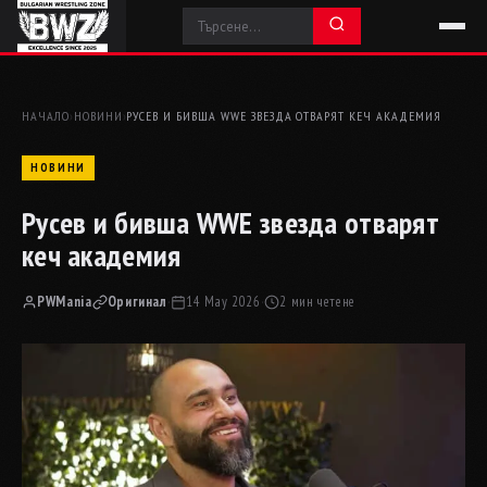
НАЧАЛО
›
НОВИНИ
›
РУСЕВ И БИВША WWE ЗВЕЗДА ОТВАРЯТ КЕЧ АКАДЕМИЯ
НОВИНИ
Русев и бивша WWE звезда отварят
кеч академия
PWMania
Оригинал
·
14 May 2026
·
2 мин четене