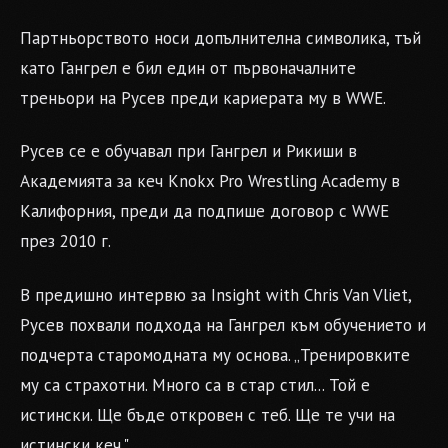
Партньорството носи допълнителна символика, тъй
като Гангрел е бил един от първоначалните
треньори на Русев преди кариерата му в WWE.
Русев се е обучавал при Гангрел и Рикиши в
Академията за кеч Knokx Pro Wrestling Academy в
Калифорния, преди да подпише договор с WWE
през 2010 г.
В предишно интервю за Insight with Chris Van Vliet,
Русев похвали подхода на Гангрел към обучението и
подчерта старомодната му основа. „Тренировките
му са страхотни. Много са в стар стил... Той е
истински. Ще бъде откровен с теб. Ще те учи на
истински кеч."