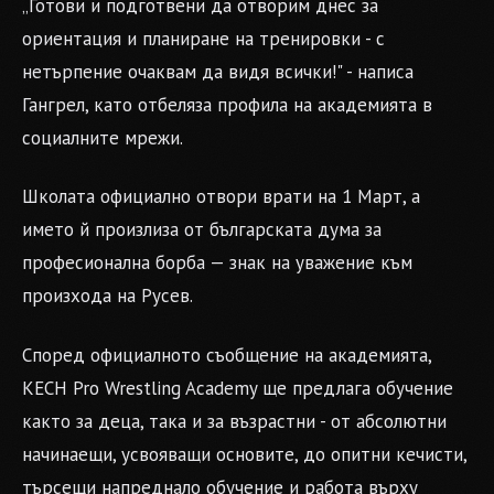
„Готови и подготвени да отворим днес за
ориентация и планиране на тренировки - с
нетърпение очаквам да видя всички!" - написа
Гангрел, като отбеляза профила на академията в
социалните мрежи.
Школата официално отвори врати на 1 Март, а
името й произлиза от българската дума за
професионална борба — знак на уважение към
произхода на Русев.
Според официалното съобщение на академията,
KECH Pro Wrestling Academy ще предлага обучение
както за деца, така и за възрастни - от абсолютни
начинаещи, усвояващи основите, до опитни кечисти,
търсещи напреднало обучение и работа върху