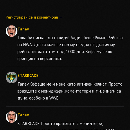
Регистрирай се и коментирай →
Tanev
Това бих искал да го видя! Алдис беше Роман Рейнс-а
на NWA. Доста мачове съм му гледал от дългия му
рейн с титлата там, над 1000 дни. Кефя му се по
принцип на персонажа.
STARRCADE
Tanev
Кефеше ме и мене като активен кечист. Просто
враждите с мениджъри, коментатори и т.н. винаги са
дъно, особено в WWE.
Tanev
STARRCADE
Просто враждите с мениджъри,