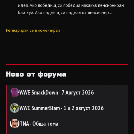
идея. Ако победиш, си победил някакъв пенсиониран
бай хуй. Ако паднеш, си паднал от пенсионер...
Регистрирай се и коментирай →
Ново от форума
WWE SmackDown - 7 Август 2026
WWE SummerSlam - 1 и 2 август 2026
TNA - Обща тема