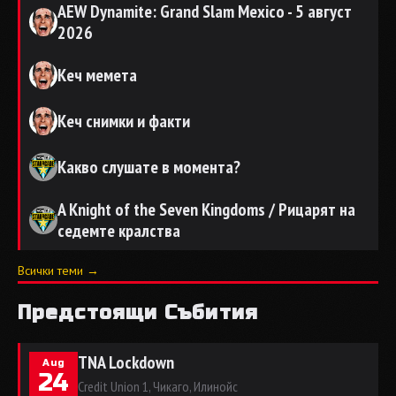
AEW Dynamite: Grand Slam Mexico - 5 август
2026
Кеч мемета
Кеч снимки и факти
Какво слушате в момента?
A Knight of the Seven Kingdoms / Рицарят на
седемте кралства
Всички теми →
Предстоящи Събития
TNA Lockdown
Aug
24
Credit Union 1, Чикаго, Илинойс