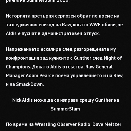
ринга на SummerSlam 2026.
Историята претърпя сериозен обрат по време на
тазседмичния епизод на Raw, когато WWE обяви, че
Aldis е пуснат в административен отпуск.
Напрежението ескалира след разгорещената му
конфронтация зад кулисите с Gunther след Night of
Champions. Докато Aldis отсъства, Raw General
Manager Adam Pearce поема управлението и на Raw,
и на SmackDown.
Nick Aldis може да се изправи срещу Gunther на
SummerSlam
По време на Wrestling Observer Radio, Dave Meltzer