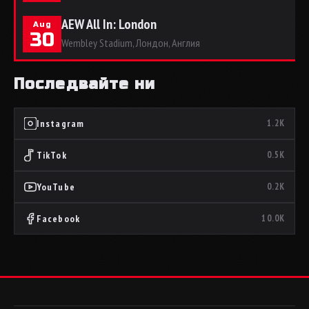
AEW All In: London
Aug
30
Wembley Stadium, Лондон, Англия
Последвайте ни
Instagram
1.2K
TikTok
0.5K
YouTube
0.2K
Facebook
10.0K