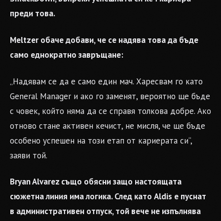
преди това.
Meltzer обаче добави, че се надява това да бъде
само еднократно завръщане:
„Надявам се да е само един мач. Харесвам го като
General Manager и ако го заменят, вероятно ще бъде
с човек, който няма да се справя толкова добре. Ако
отново стане активен кечист, не мисля, че ще бъде
особено успешен на този етап от кариерата си“,
заяви той.
Bryan Alvarez също обясни защо настоящата
сюжетна линия има логика. След като Aldis е пуснат
в административен отпуск, той вече не изпълнява