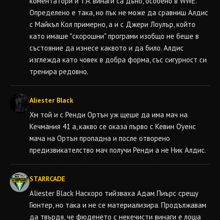
коментатори и т.н. винаги са дъно, особено в WWE.
Определено е така, но пък не може да сравниш Алдис
с Майкъл Кол примерно, а и с Джери Лоулър, който
като имаше "скорошни" програми изобщо не беше в
състояние да изнесе каквото и да било. Алдис
изглежда като човек в добра форма, със сигурност си
тренира редовно.
Aliester Black
Хм той и с Ренди Ортън уж щеше да има мач на
Кечмания 41 а, какво се оказа първо с Кевин Оуенс
мача на Ортън пропадна и после отворено
предизвикателство мач получи Ренди а не Ник Алдис.
STARRCADE
Aliester Black
Наскоро тийзваха Адам Пиърс срещу
Гюнтер, но така и не се материализира. Продължавам
да твърдя, че фюденето с некечисти винаги е лоша