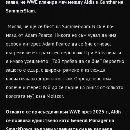
заяви, че WWE планира мач между Aldis и Gunther на
SummerSlam.
„Мисля, че ще се бият на SummerSlam. Nick е по-
млад от Adam Pearce. Никога не съм чувал да има
особен интерес Adam Pearce да се бие отново,
въпреки че е страхотен персонаж. При Aldis винаги
е имало усещането: „Той трябва да се бие.“ Вероятно
защото е едър, с широки рамене и изглежда
впечатляващо дори в костюм. Определено има
повече интерес той да се върне на ринга отколкото
колегата му“, каза Meltzer.
Откакто се присъедини към WWE през 2023 г., Aldis
се появява единствено като General Manager на
SmackDown, въпреки успешната си кеч кариера