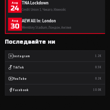
TNA Lockdown
Aug
24
Credit Union 1, Чикаго, Илинойс
AEW All In: London
Aug
30
Wembley Stadium, Лондон, Англия
Последвайте ни
Instagram
1.2K
TikTok
0.5K
YouTube
0.2K
Facebook
10.0K