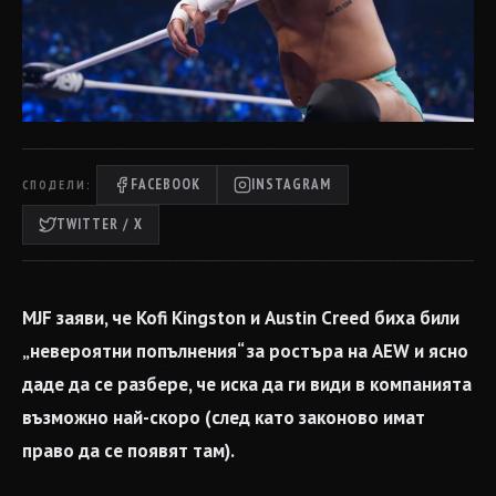
FACEBOOK
INSTAGRAM
СПОДЕЛИ:
TWITTER / X
MJF заяви, че Kofi Kingston и Austin Creed биха били
„невероятни попълнения“ за ростъра на AEW и ясно
даде да се разбере, че иска да ги види в компанията
възможно най-скоро (след като законово имат
право да се появят там).