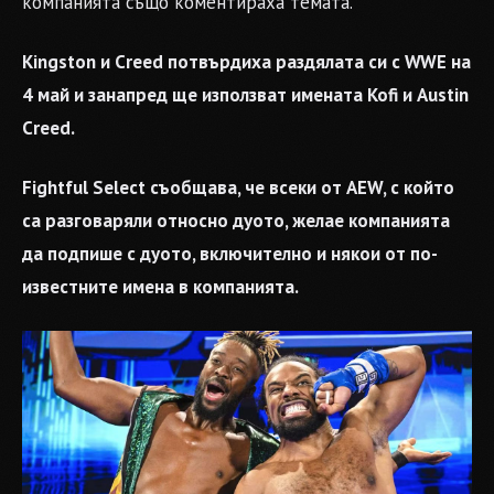
компанията също коментираха темата.
Kingston и Creed потвърдиха раздялата си с WWE на
4 май и занапред ще използват имената Kofi и Austin
Creed.
Fightful Select съобщава, че всеки от AEW, с който
са разговаряли относно дуото, желае компанията
да подпише с дуото, включително и някои от по-
известните имена в компанията.