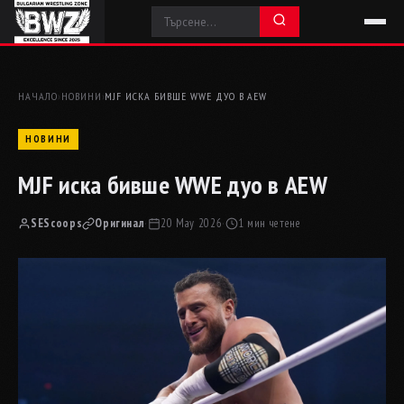
НАЧАЛО
›
НОВИНИ
›
MJF ИСКА БИВШЕ WWE ДУО В AEW
НОВИНИ
MJF иска бивше WWE дуо в AEW
SEScoops
Оригинал
·
20 May 2026
·
1 мин четене