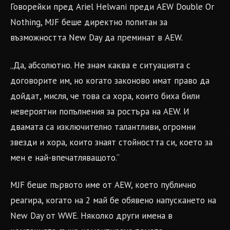
Говорейки пред Ariel Helwani преди AEW Double Or
Nothing, MJF беше директно попитан за
възможността New Day да преминат в AEW.
„Да, абсолютно. Не знам каква е ситуацията с
договорите им, но когато законово имат право да
дойдат, мисля, че това са хора, които биха били
невероятни попълнения за ростъра на AEW. И
двамата са изключително талантливи, огромни
звезди и хора, които знаят стойността си, което за
мен е най-впечатляващото.“
MJF беше първото име от AEW, което публично
реагира, когато на 2 май бе обявено напускането на
New Day от WWE. Няколко други имена в