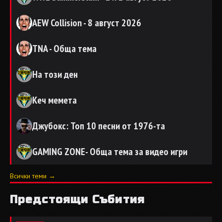
AEW Collision - 8 август 2026
TNA - Обща тема
На този ден
Кеч мемета
Джубокс: Топ 10 песни от 1976-та
GAMING ZONE- Обща тема за видео игри
Всички теми →
Предстоящи Събития