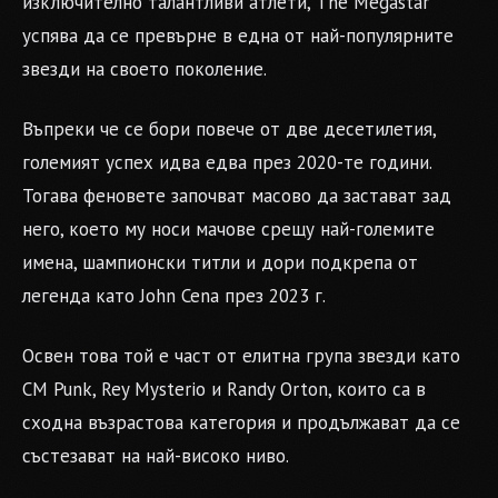
изключително талантливи атлети, The Megastar
успява да се превърне в една от най-популярните
звезди на своето поколение.
Въпреки че се бори повече от две десетилетия,
големият успех идва едва през 2020-те години.
Тогава феновете започват масово да застават зад
него, което му носи мачове срещу най-големите
имена, шампионски титли и дори подкрепа от
легенда като John Cena през 2023 г.
Освен това той е част от елитна група звезди като
CM Punk, Rey Mysterio и Randy Orton, които са в
сходна възрастова категория и продължават да се
състезават на най-високо ниво.