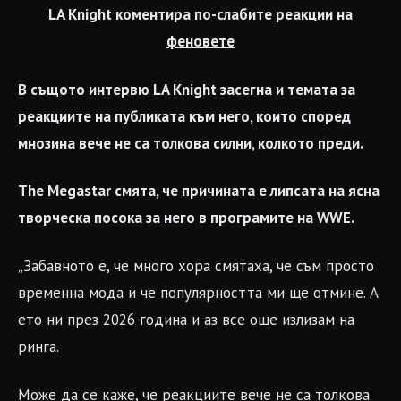
LA Knight коментира по-слабите реакции на
феновете
В същото интервю LA Knight засегна и темата за
реакциите на публиката към него, които според
мнозина вече не са толкова силни, колкото преди.
The Megastar смята, че причината е липсата на ясна
творческа посока за него в програмите на WWE.
„Забавното е, че много хора смятаха, че съм просто
временна мода и че популярността ми ще отмине. А
ето ни през 2026 година и аз все още излизам на
ринга.
Може да се каже, че реакциите вече не са толкова