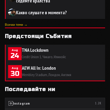
седемте кралства
Какво слушате в момента?
Всички теми →
Предстоящи Събития
TNA Lockdown
Aug
24
Credit Union 1, Чикаго, Илинойс
AEW All In: London
Aug
30
Wembley Stadium, Лондон, Англия
Последвайте ни
Instagram
1.2K