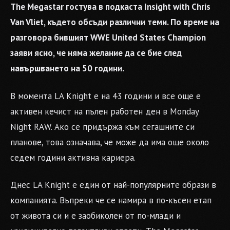
The Megastar гостува в подкаста Insight with Chris
Van Vliet, където обсъди различни теми. По време на
разговора бившият WWE United States Champion
заяви ясно, че няма желание да се бие след
навършването на 50 години.
В момента LA Knight е на 43 години и все още е
активен кечист на пълен работен ден в Monday
Night RAW. Ако се придържа към сегашните си
планове, това означава, че може да има още около
седем години активна кариера.
Днес LA Knight е един от най-популярните образи в
компанията. Въпреки че се намира в по-късен етап
от живота си и е заобиколен от по-млади и