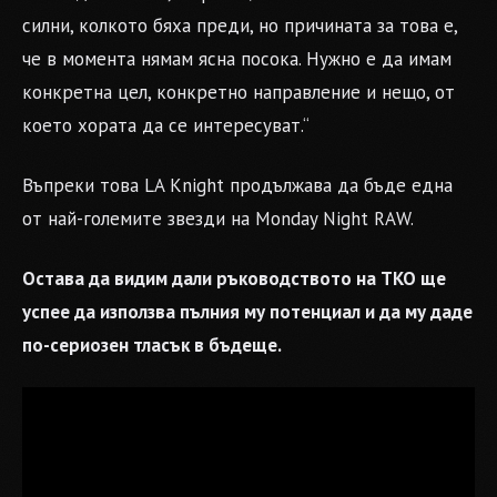
силни, колкото бяха преди, но причината за това е,
че в момента нямам ясна посока. Нужно е да имам
конкретна цел, конкретно направление и нещо, от
което хората да се интересуват.“
Въпреки това LA Knight продължава да бъде една
от най-големите звезди на Monday Night RAW.
Остава да видим дали ръководството на TKO ще
успее да използва пълния му потенциал и да му даде
по-сериозен тласък в бъдеще.