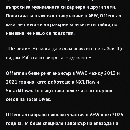
въпроси за музикалната си кариера и други теми.
Попитана за възможно завръщане в AEW, Offerman
каза, че не може да разкрие всичките си тайни, но
намекна, че нещо се подготвя.
„Ще видим. Не мога да издам всичките си тайни. Ще
видим. Работя по въпроса. Надявам се.“
Offerman беше ринг анонсър в WWE между 2013 и
2021 година, като работеше в NXT, Raw и
SmackDown. Тя също така беше част от първия
сезон на Total Divas.
Offerman направи няколко участия в AEW през 2025
година. Тя беше специален анонсър на епизода на