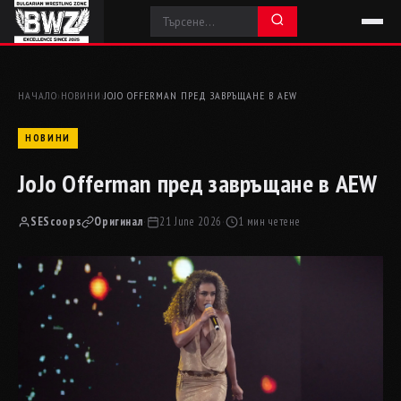
НАЧАЛО
›
НОВИНИ
›
JOJO OFFERMAN ПРЕД ЗАВРЪЩАНЕ В AEW
НОВИНИ
JoJo Offerman пред завръщане в AEW
SEScoops
Оригинал
·
21 June 2026
·
1 мин четене