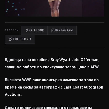
FACEBOOK
INSTAGRAM
СПОДЕЛИ:
TWITTER / X
Вдовицата на покойния Bray Wyatt, JoJo Offerman,
заяви, че работи по евентуално завръщане в AEW.
Бившата WWE ринг анонсърка намекна за това по
време на сесия за автографи с East Coast Autograph
Auctions.
Докато подписваше снимки, тя отговаряше на