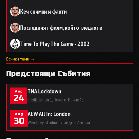
Кеч снимки и факти
Последният филм, който гледахте
Time To Play The Game - 2002
Всички теми →
Предстоящи Събития
TNA Lockdown
Aug
24
Credit Union 1, Чикаго, Илинойс
AEW All In: London
Aug
30
Wembley Stadium, Лондон, Англия