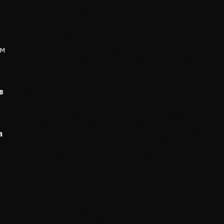
ем
в
а