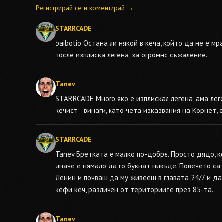
Регистрирай се и коментирай →
STARRCADE
baibotio
Остана ли някой в кеча, който да не е м
после изплиска легена, за огромно съжаление.
Tanev
STARRCADE
Много яко е изплискал легена, ама ле
кечист - винаги, като чета изказвания на Корнет, 
STARRCADE
Tanev
Бретката е малко по-добре. Просто дядо, к
иначе е нямало да го букнат никъде. Повечето са 
Ленин и почваш да му живееш в главата 24/7 и да 
кефи кеч, различен от териториите през 85-та.
Tanev