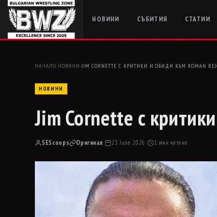
НОВИНИ
СЪБИТИЯ
СТАТИИ
НАЧАЛО
›
НОВИНИ
›
JIM CORNETTE С КРИТИКИ И ОБИДИ КЪМ ROMAN REI
НОВИНИ
Jim Cornette с критик
SEScoops
Оригинал
·
23 June 2026
·
1 мин четене