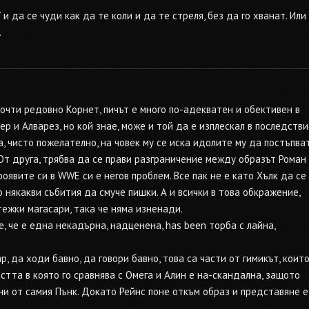
и да се чуди как да те коли и да те стреля, без да го хванат. Или
.
почти редовно Корнет, пичът е много по-адекватен и обективен в
 и Алварез, но кой знае, може и той да е изплескал в последстви
на, чисто пожелателно, на човек му се иска идолите му да постъпва
 От друга, трябва да се прави разграничение между образът Роман
роявите си в WWE си е негов проблем. Все пак не е като Хълк да се
о някакви събития да смуче пишки. А и всички в това обкражение,
тежки магасари, така че няма изненади.
, че е една некадърна, надценена, has been торба с лайна,
, да ходи бавно, да говори бавно, това са части от гимикът, коит
стта в която го сравнява с Омега и Алин е на-скандална, защото
и от самия Пънк. Докато Рейнс поне откъм образ и представяне е