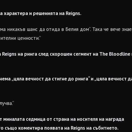
а характера и решенията на Reigns.
яма никакъв шанс да отида в Белия дом“. Така че вече зна
нителни ценности.“
Reigns на ринга след скорошен сегмент на The Bloodline 
нема „цяла вечност да стигне до ринга“ и „цяла вечност д
лучва.“
т миналата седмица от страна на носителя на награда
ойто също коментира появата на Reigns на събитието.