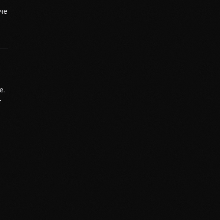
 че
е.
т
о