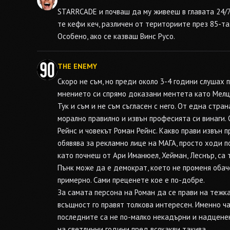
STARRCADE
и почваш да му живееш в главата 24/7 
те кефи кеч, различен от териториите през 85-та
Особено, ако се казваш Винс Русо.
THE ENEMY
Скоро не съм, но преди около 3-4 години слушах 
мнението си спрямо доказани ментета като Мелцер
Тук и съм и не съм съгласен с него. От една стра
морално правилно и извън професията си винаги.
Рейнс и човекът Роман Рейнс. Какво прави извън п
обявява за рекламно лице на МАГА, просто ходи п
като почнеш от Ари Иманюел, Хейман, Леснър, са 
Пънк може да е демократ, което не променя обаче
примерно. Сами преценете кое е по-добре.
За самата персона на Роман да се прави на тежкар
всъщност го правят толкова интересен. Именно ча
последните са не по-малко некадърни и надценен
на светлинни години пред всякакви такива.