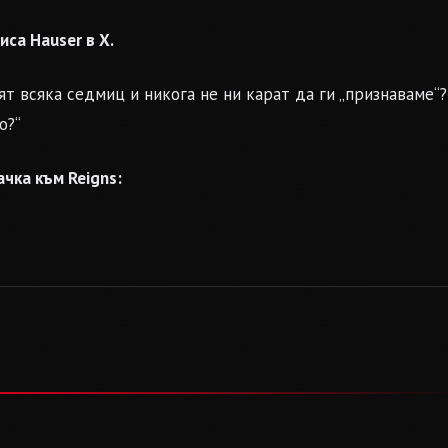
писа Hauser в X.
ят всяка седмиц и никога не ни карат да ги „признаваме“?
о?“
чка към Reigns: