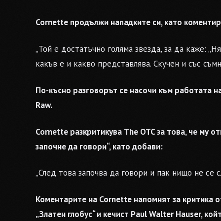
Cornette продължи нападките си, като коментир
„Той е достатъчно голяма звезда, за да каже: „Н
какъв е и какво представлява. Скучен и със съм
По-късно разговорът се насочи към работата на 
Raw.
Cornette разкритикува The OTC за това, че му от
започне да говори“, като добави:
„След това започва да говори и пак нищо не се с
Коментарите на Cornette напомнят за критика о
„Златен глобус“ и кечист Paul Walter Hauser, к