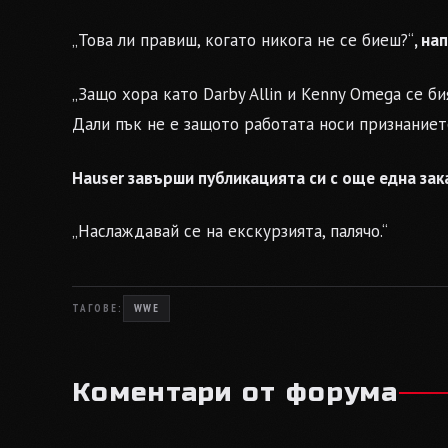
„Това ли правиш, когато никога не се биеш?“
, на
„Защо хора като Darby Allin и Kenny Omega се би
Дали пък не е защото работата носи признаниет
Hauser завърши публикацията си с още една зака
„Наслаждавай се на екскурзията, палячо.“
ТАГОВЕ:
WWE
Коментари от форума