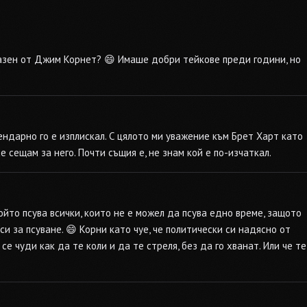
разен от Джим Корнет? 😄 Имаше добри тейкове преди години, но
гендарно го е изплискал. С цялото ми уважение към Брет Харт като
се сещам за него. Почти същия е, не знам кой е по-изчаткал.
ойто псува всички, които не е можел да псува едно време, защото
си за псуване. 😄 Корни като чуе, че политически си надясно от
се чуди как да те коли и да те стреля, без да го хванат. Или че те