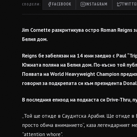
FACEBOOK
INSTAGRAM
TWITTER
СПОДЕЛИ:
Jim Cornette разкритикува остро Roman Reigns 
Белия дом.
Reigns бе забелязан на 14 юни заедно с Paul “Tr
Южната поляна на Белия дом. По-късно той публ
Появата на World Heavyweight Champion предизв
говорил за подкрепата си към президента Donal
В последния епизод на подкаста си Drive-Thru, п
„Той ще отиде в Саудитска Арабия. Ще отиде в 
просто обича вниманието“, каза легендарният м
"attention whore".