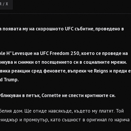
 / X
за появата му на скорошното UFC събитие, проведено в
iple H” Levesque на UFC Freedom 250, което се проведе на
икува и снимки от посещението си в социалните мрежи.
ика реакции сред феновете, въпреки че Reigns и преди е
d Trump.
убликуван в петък, Cornette не спести критиките си.
Белия дом. Ще отиде навсякъде, където му платят. Той
ениджър и промоутър, като същност в оригинал го нарича