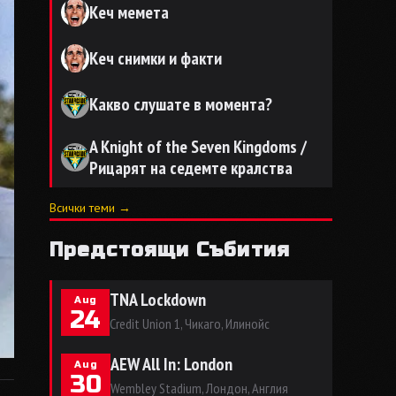
Кеч мемета
Кеч снимки и факти
Какво слушате в момента?
A Knight of the Seven Kingdoms /
Рицарят на седемте кралства
Всички теми →
Предстоящи Събития
TNA Lockdown
Aug
24
Credit Union 1, Чикаго, Илинойс
AEW All In: London
Aug
30
Wembley Stadium, Лондон, Англия