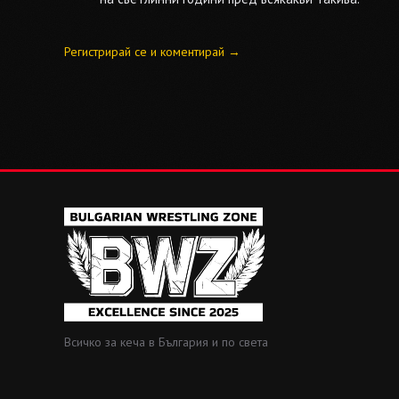
Регистрирай се и коментирай →
Всичко за кеча в България и по света