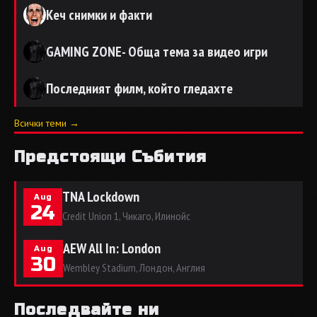
Кеч снимки и факти
GAMING ZONE- Обща тема за видео игри
Последният филм, който гледахте
Всички теми →
Предстоящи Събития
TNA Lockdown
Aug
24
Credit Union 1, Чикаго, Илинойс
AEW All In: London
Aug
30
Wembley Stadium, Лондон, Англия
Последвайте ни