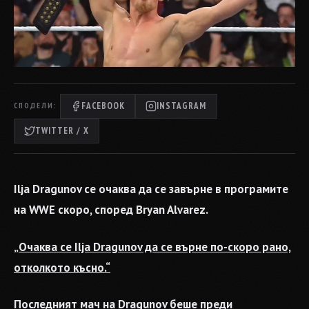
FACEBOOK
INSTAGRAM
СПОДЕЛИ:
TWITTER / X
Ilja Dragunov се очаква да се завърне в програмите
на WWE скоро, според Bryan Alvarez.
„Очаква се Ilja Dragunov да се върне по-скоро рано,
отколкото късно.“
Последният мач на Dragunov беше преди