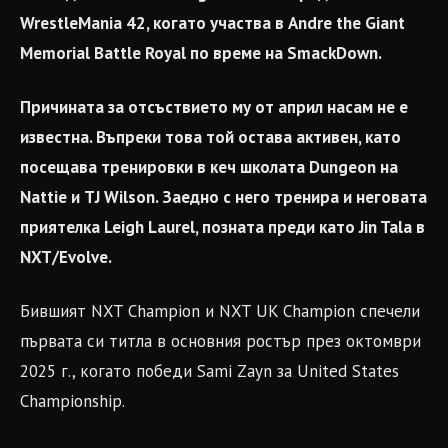
WrestleMania 42, когато участва в Andre the Giant
Memorial Battle Royal по време на SmackDown.
Причината за отсъствието му от април насам не е
известна. Въпреки това той остава активен, като
посещава тренировки в кеч школата Dungeon на
Nattie и TJ Wilson. Заедно с него тренира и неговата
приятелка Leigh Laurel, позната преди като Jin Tala в
NXT/Evolve.
Бившият NXT Champion и NXT UK Champion спечели
първата си титла в основния ростър през октомври
2025 г., когато победи Sami Zayn за United States
Championship.