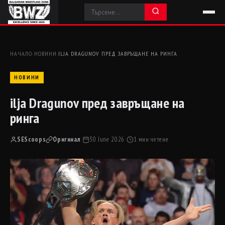
НАЧАЛО
›
НОВИНИ
›
ILJA DRAGUNOV ПРЕД ЗАВРЪЩАНЕ НА РИНГА
НОВИНИ
ilja Dragunov пред завръщане на
ринга
SEScoops
Оригинал
·
30 June 2026
·
1 мин четене