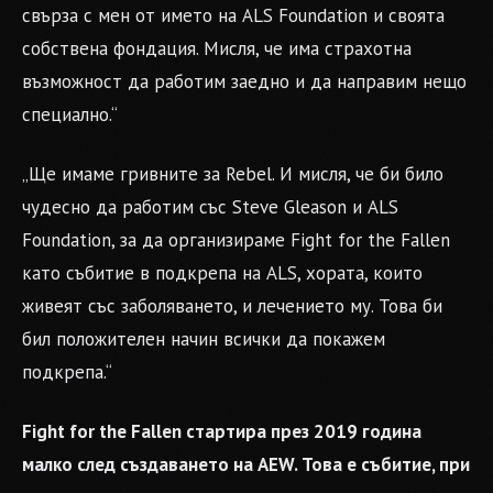
свърза с мен от името на ALS Foundation и своята
собствена фондация. Мисля, че има страхотна
възможност да работим заедно и да направим нещо
специално.“
„Ще имаме гривните за Rebel. И мисля, че би било
чудесно да работим със Steve Gleason и ALS
Foundation, за да организираме Fight for the Fallen
като събитие в подкрепа на ALS, хората, които
живеят със заболяването, и лечението му. Това би
бил положителен начин всички да покажем
подкрепа.“
Fight for the Fallen стартира през 2019 година
малко след създаването на AEW. Това е събитие, при