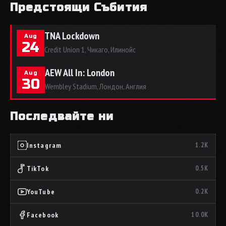
Предстоящи Събития
TNA Lockdown
Aug
24
Credit Union 1, Чикаго, Илинойс
AEW All In: London
Aug
30
Wembley Stadium, Лондон, Англия
Последвайте ни
Instagram
1.2K
TikTok
0.5K
YouTube
0.2K
Facebook
10.0K