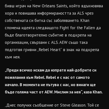
бивш играч на New Orleans Saints, който вдъхновява
хора и повишава информираността за ALS чрез
собствената си битка със заболяването. Khan
спомена идеята следващото Fight for the Fallen да
бъде благотворително събитие в подкрепа на
организации, свързани с ALS. AEW също така
подготвя гривни „Rebel Heart“ в знак на подкрепа
към нея.
„Преди всичко искам да изпратя най-добрите си
пожелания към Rebel. Rebel е с нас от самото
начало. В момента не пътува с нас, но винаги ще
бъде голяма част от AEW. Мислим за нея“, каза Khan.
„Днес получих съобщение от Steve Gleason. Той се