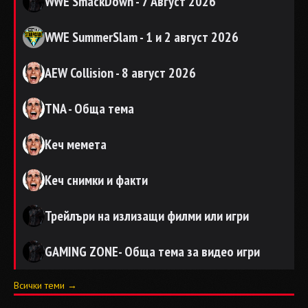
WWE SmackDown - 7 Август 2026
WWE SummerSlam - 1 и 2 август 2026
AEW Collision - 8 август 2026
TNA - Обща тема
Кеч мемета
Кеч снимки и факти
Трейлъри на излизащи филми или игри
GAMING ZONE- Обща тема за видео игри
Всички теми →