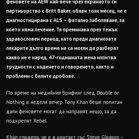
феновете на AEW най-вече чрез екранното си
партньорство с Britt Baker, обяви този месец, че е
диагностицирана с ALS – фатално заболяване, за
което няма лечение. Тя преминава през тежък
здравословен период, като преди диагнозата
лекарите дълго време не са могли да разберат
какво не е наред. 47-годишната жена изпитва
трудности с ходенето и говоренето, както и
проблеми с белите дробове.
По време на медийния брифинг след Double or
Nothing в неделя вечер Tony Khan беше попитан
дали феновете могат да направят нещо, за да
подкрепят Rebel.
Khan сподели, че е в контакт със Steve Gleason –