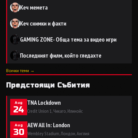
Кеч мемета
Кеч снимки и факти
GAMING ZONE- Обща тема за видео игри
Последният филм, който гледахте
Всички теми →
Предстоящи Събития
TNA Lockdown
Aug
24
Credit Union 1, Чикаго, Илинойс
AEW All In: London
Aug
30
Wembley Stadium, Лондон, Англия