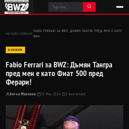
FABIO FERRARI ЗА BWZ: ДЪМЯН ТАНГРА ПРЕД МЕН Е КАТО
НАЧАЛО
›
НОВИНИ
›
ФИА…
НОВИНИ
Fabio Ferrari за BWZ: Дъмян Тангра
пред мен е като Фиат 500 пред
Ферари!
Антон Меляков
·
14 May 2026
·
1 мин четене