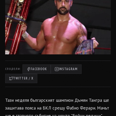
FACEBOOK
INSTAGRAM
СПОДЕЛИ:
TWITTER / X
Тази неделя българският шампион Дъмян Тангра ще
защитава пояса на БКЛ срещу Фабио Ферари. Мачът
ще е главното събитие на шоуто "Бойни редици",