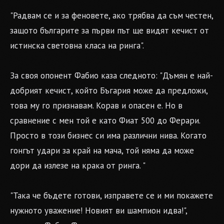
"Радвам се и за феновете, ако трябва да съм честен,
защото българите за първи път ще видят кечист от
истинска световна класа на ринга".
За своя опонент Фабио каза следното: "Дъмян е най-
добрият кечист, който Бъгария може да предложи,
това му го признавам. Корав и опасен e. Но в
сравнение с мен той е като Фиат 500 до Ферари.
Просто в този бизнес си има различни нива. Когато
гонгът удари за край на мача, той няма да може
дори да излезе на крака от ринга. "
"Така че бъдете готови, изправете се и ми покажете
нужното уважение! Новият ви шампион идва!",