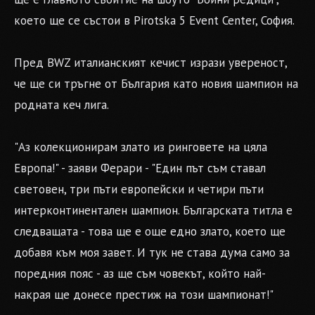
което ще се състои в Pirotska 5 Event Center, София.
Пред BWZ италианският кечист изрази увереност,
че ще си тръгне от България като новия шампион на
родната кеч лига.
"Аз колекционирам злато из ринговете на цяла
Европа!" - заяви Ферари - "Един път съм ставал
световен, три пъти европейски и четири пъти
интерконтинентален шампион. Българската титла е
следващата - това ще е още едно злато, което ще
добавя към моя завет. И тук не става дума само за
поредния пояс - аз ще съм човекът, който най-
накрая ще донесе престиж на този шампионат!"