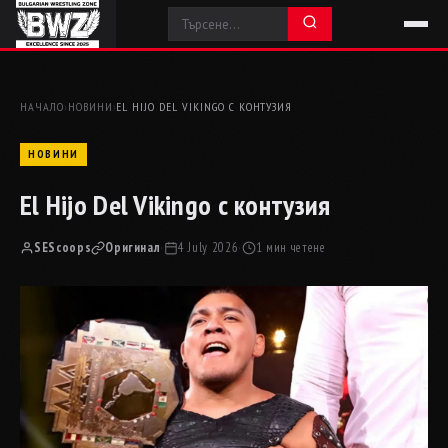
НАЧАЛО
›
НОВИНИ
›
EL HIJO DEL VIKINGO С КОНТУЗИЯ
НОВИНИ
El Hijo Del Vikingo с контузия
SEScoops
Оригинал
·
4 July 2026
·
1 мин четене