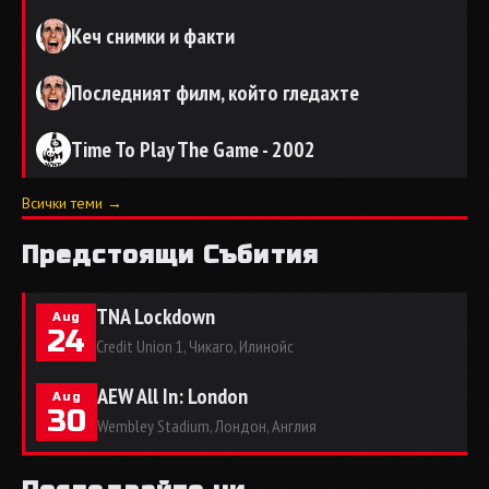
Кеч снимки и факти
Последният филм, който гледахте
Time To Play The Game - 2002
Всички теми →
Предстоящи Събития
TNA Lockdown
Aug
24
Credit Union 1, Чикаго, Илинойс
AEW All In: London
Aug
30
Wembley Stadium, Лондон, Англия