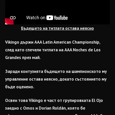
Бъдещето на титлата остава неясно
Vikingo държи AAA Latin American Championship,
след като спечели титлата на AAA Noches de Los
Grandes през май.
Заради контузията бъдещето на шампионското му
управление остава неясно, докато състоянието му
бъде оценено.
Освен това Vikingo е част от групировката El Ojo
заедно с Omos и Dorian Roldán, която бе