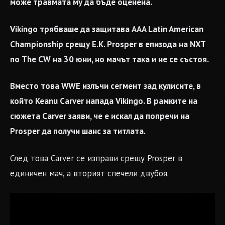
може травмата му да бъде оценена.
Vikingo трябваше да защитава AAA Latin American
Championship срещу E.K. Prosper в епизода на NXT
по The CW на 30 юни, но мачът така и не се състоя.
Вместо това WWE излъчи сегмент зад кулисите, в
който Keanu Carver напада Vikingo. В рамките на
сюжета Carver заяви, че е искал да попречи на
Prosper да получи шанс за титлата.
След това Carver се изправи срещу Prosper в
единичен мач, а вторият спечели двубоя.