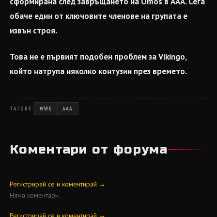
сформирана след завръщането на Omos в AAA. Сега
обаче един от ключовите членове на групата е
извън строя.
Това не е първият подобен проблем за Vikingo,
който натрупа няколко контузии през времето.
ТАГОВЕ:
WWE
AAA
Коментари от форума
Регистрирай се и коментирай →
Няма коментари.
Регистрирай се и коментирай →