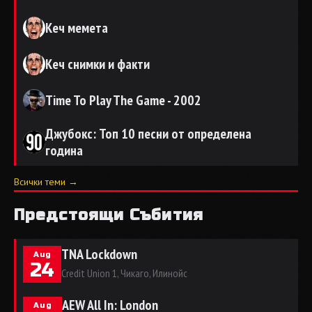
Кеч мемета
Кеч снимки и факти
Time To Play The Game - 2002
Джубокс: Топ 10 песни от определена
година
Всички теми →
Предстоящи Събития
TNA Lockdown
Aug
24
Credit Union 1, Чикаго, Илинойс
AEW All In: London
Aug