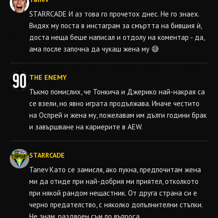
STARRCADE
И аз това го прочетох днес. Не го знаех.
Видях му поста в инстаграм за смъртта на бившия ѝ,
доста неща беше написал и отдолу на коментар - да,
ама после започна да чукаш жена му 😅
THE ENEMY
Тъкмо помислих, че Тонкича и Джерико най-накрая са
се взели, но явно играта продължава. Иначе честито
на Оспрей и жена му, пожелавам им дълги години брак
и завършване на кариерите в AEW.
STARRCADE
Tanev
Като се замисля, ако пукна, предпочитам жена
ми да отиде при най-добрия ми приятел, отколкото
при някой рандом нещастник. От друга страна си е
черно предателство, с няколко допълнителни стъпки.
Не знам, раздвоен съм по въпроса...