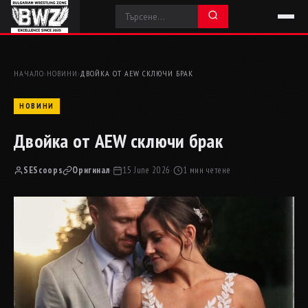
НАЧАЛО
›
НОВИНИ
›
ДВОЙКА ОТ AEW СКЛЮЧИ БРАК
НОВИНИ
Двойка от AEW сключи брак
SEScoops
Оригинал
·
15 June 2026
·
1 мин четене