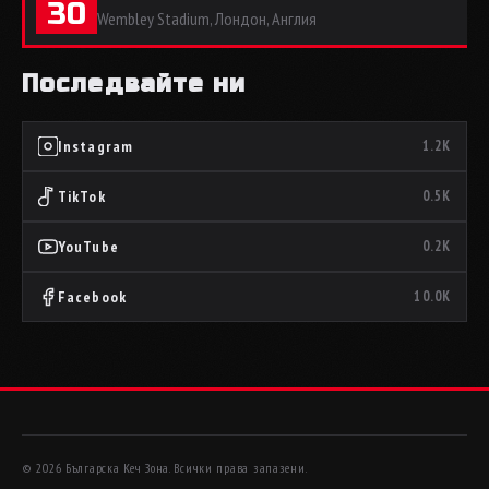
30
Wembley Stadium, Лондон, Англия
Последвайте ни
Instagram
1.2K
TikTok
0.5K
YouTube
0.2K
Facebook
10.0K
© 2026 Българска Кеч Зона. Всички права запазени.