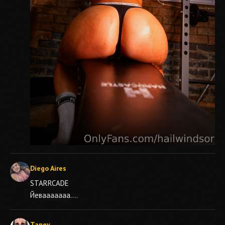
Diego Aires
STARRCADE
Йевааааааа....
Tanev