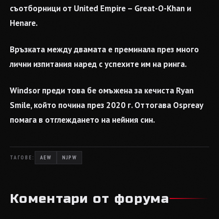
съотборници от United Empire – Great-O-Khan и
Henare.
Връзката между двамата е преминала през много
лични изпитания наред с успехите им на ринга.
Windsor преди това бе омъжена за кечиста Ryan
Smile, който почина през 2020 г. Оттогава Ospreay
помага в отглеждането на нейния син.
ТАГОВЕ:
AEW
NJPW
Коментари от форума