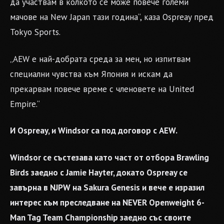
да участвам в колкото се може повече големи
мачове на New Japan тази година“, каза Ospreay пред
Tokyo Sports.
„AEW е най-добрата среда за мен, но изпитвам
специални чувства към Япония и искам да
прекарвам повече време с членовете на United
Empire.“
И Ospreay, и Windsor са под договор с AEW.
Windsor се състезава като част от отборa Brawling
Birds заедно с Jamie Hayter, докато Ospreay се
завърна в NJPW на Sakura Genesis и вече е изразил
интерес към преследване на NEVER Openweight 6-
Man Tag Team Championship заедно със своите