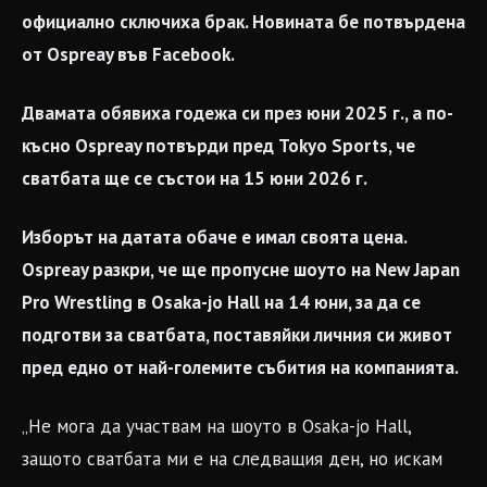
официално сключиха брак. Новината бе потвърдена
от Ospreay във Facebook.
Двамата обявиха годежа си през юни 2025 г., а по-
късно Ospreay потвърди пред Tokyo Sports, че
сватбата ще се състои на 15 юни 2026 г.
Изборът на датата обаче е имал своята цена.
Ospreay разкри, че ще пропусне шоуто на New Japan
Pro Wrestling в Osaka-jo Hall на 14 юни, за да се
подготви за сватбата, поставяйки личния си живот
пред едно от най-големите събития на компанията.
„Не мога да участвам на шоуто в Osaka-jo Hall,
защото сватбата ми е на следващия ден, но искам