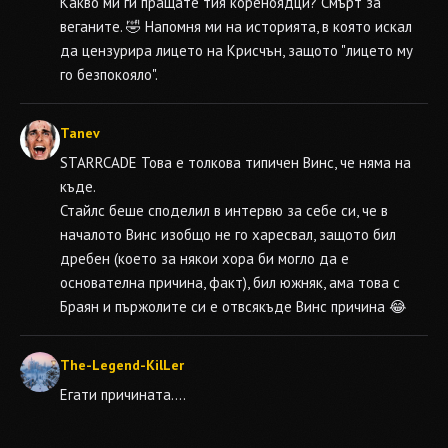
Какво ми ги пращате тия кореноядци? Смърт за
веганите. 🤣 Напомня ми на историята, в която искал
да цензурира лицето на Крисчън, защото "лицето му
го безпокояло".
Tanev
STARRCADE
Това е толкова типичен Винс, че няма на
къде.
Стайлс беше споделил в интервю за себе си, че в
началото Винс изобщо не го харесвал, защото бил
дребен (което за някои хора би могло да е
основателна причина, факт), бил южняк, ама това с
Браян и пържолите си е отвсякъде Винс причина 😂
The-Legend-KilLer
Егати причината....