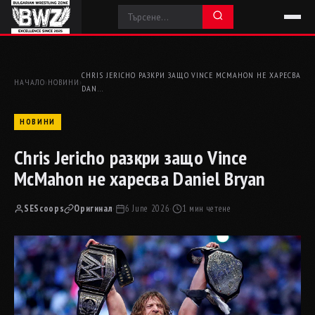
CHRIS JERICHO РАЗКРИ ЗАЩО VINCE MCMAHON НЕ ХАРЕСВА
НАЧАЛО
›
НОВИНИ
›
DAN…
НОВИНИ
Chris Jericho разкри защо Vince
McMahon не харесва Daniel Bryan
SEScoops
Оригинал
·
6 June 2026
·
1 мин четене