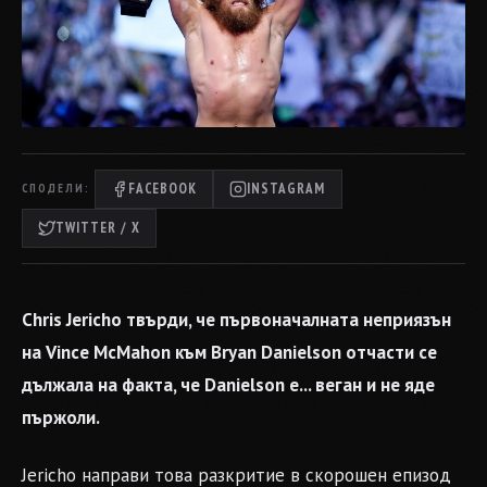
FACEBOOK
INSTAGRAM
СПОДЕЛИ:
TWITTER / X
Chris Jericho твърди, че първоначалната неприязън
на Vince McMahon към Bryan Danielson отчасти се
дължала на факта, че Danielson е... веган и не яде
пържоли.
Jericho направи това разкритие в скорошен епизод