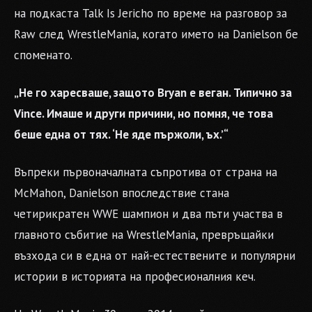
на подкаста Talk Is Jericho по време на разговор за
Raw след WrestleMania, когато името на Danielson бе
споменато.
„Не го харесваше, защото Bryan е веган. Типично за
Vince. Имаше и други причини, но помня, че това
беше една от тях. ‘Не яде пържоли, ъх.’“
Въпреки първоначалната съпротива от страна на
McMahon, Danielson впоследствие стана
четирикратен WWE шампион и два пъти участва в
главното събитие на WrestleMania, превръщайки
възхода си в една от най-естествените и популярни
истории в историята на професионалния кеч.