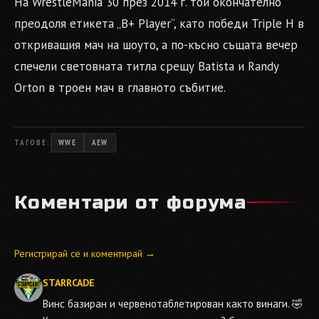
На WrestleMania 30 през 2014 г. той окончателно
преодоля етикета „B+ Player“, като победи Triple H в
откриващия мач на шоуто, а по-късно същата вечер
спечели световната титла срещу Batista и Randy
Orton в троен мач в главното събитие.
ТАГОВЕ:
WWE
AEW
Коментари от форума
Регистрирай се и коментирай →
STARRCADE
Винс базиран и червенотаблетирован както винаги. 🤣