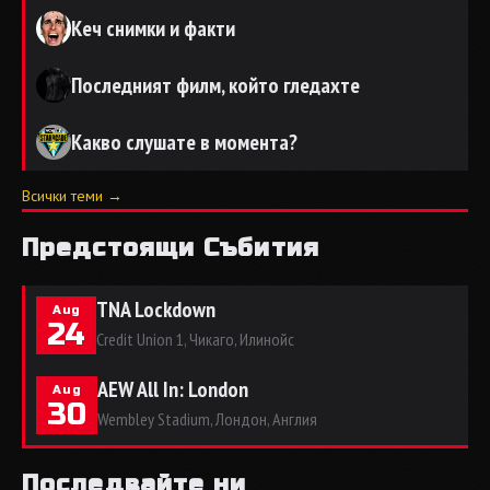
Кеч снимки и факти
Последният филм, който гледахте
Какво слушате в момента?
Всички теми →
Предстоящи Събития
TNA Lockdown
Aug
24
Credit Union 1, Чикаго, Илинойс
AEW All In: London
Aug
30
Wembley Stadium, Лондон, Англия
Последвайте ни