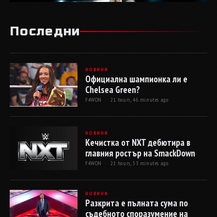
Последни
НОВИНИ
Официална шампионка ли е
Chelsea Green?
F4WON ·
21 hours, 46 minutes ago
НОВИНИ
Кечистка от NXT дебютира в
главния ростър на SmackDown
F4WON ·
21 hours, 53 minutes ago
НОВИНИ
Разкрита е пълната сума по
съдебното споразумение на