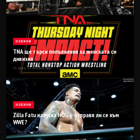
F4WON ·
19 hours, 35 minutes ago
НОВИНИ
TNA ще търси попълнения за женската си
дивизия
21 hours, 33 minutes ago
НОВИНИ
Zilla Fatu напуска HOG – отправя ли се към
WWE?
21 hours, 36 minutes ago