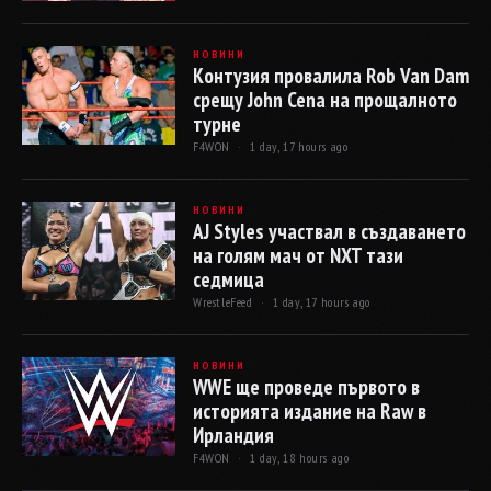
НОВИНИ
Контузия провалила Rob Van Dam
срещу John Cena на прощалното
турне
F4WON ·
1 day, 17 hours ago
НОВИНИ
AJ Styles участвал в създаването
на голям мач от NXT тази
седмица
WrestleFeed ·
1 day, 17 hours ago
НОВИНИ
WWE ще проведе първото в
историята издание на Raw в
Ирландия
F4WON ·
1 day, 18 hours ago