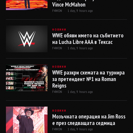
Vince McMahon
F4WON ·
1 day, 9 hours ago
НОВИНИ
WWE обяви името на събитието
на Lucha Libre AAA в Тексас
F4WON ·
1 day, 9 hours ago
НОВИНИ
WWE разкри схемата на турнира
за претендент №1 на Roman
Reigns
F4WON ·
1 day, 9 hours ago
НОВИНИ
Мозъчната операция на Jim Ross
е през следващата седмица
F4WON ·
1 day, 9 hours ago