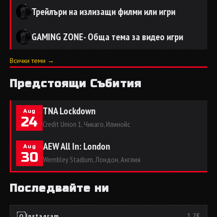
Трейлъри на излизащи филми или игри
GAMING ZONE- Обща тема за видео игри
Всички теми →
Предстоящи Събития
TNA Lockdown
Aug
24
Credit Union 1, Чикаго, Илинойс
AEW All In: London
Aug
30
Wembley Stadium, Лондон, Англия
Последвайте ни
Instagram
1.2K