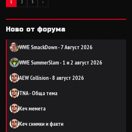
1
2
3
›
Ново от форума
WWE SmackDown - 7 Август 2026
WWE SummerSlam - 1 и 2 август 2026
AEW Collision - 8 август 2026
TNA - Обща тема
Кеч мемета
Кеч снимки и факти